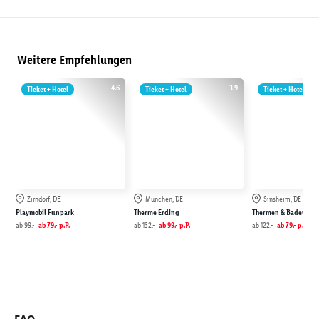
Weitere Empfehlungen
4.6
3.9
Ticket + Hotel
Ticket + Hotel
Ticket + Hotel
Zirndorf, DE
München, DE
Sinsheim, DE
Playmobil Funpark
Therme Erding
Thermen & Badewelt 
ab
99.-
ab
79.-
p.P.
ab
132.-
ab
99.-
p.P.
ab
122.-
ab
79.-
p.P.