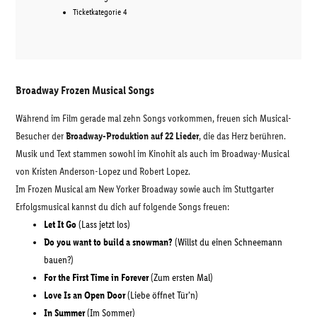
Ticketkategorie 4
Broadway Frozen Musical Songs
Während im Film gerade mal zehn Songs vorkommen, freuen sich Musical-
Besucher der
Broadway-Produktion auf 22 Lieder
, die das Herz berühren.
Musik und Text stammen sowohl im Kinohit als auch im Broadway-Musical
von Kristen Anderson-Lopez und Robert Lopez.
Im Frozen Musical am New Yorker Broadway sowie auch im Stuttgarter
Erfolgsmusical kannst du dich auf folgende Songs freuen:
Let It Go
(Lass jetzt los)
Do you want to build a snowman?
(Willst du einen Schneemann
bauen?)
For the First Time in Forever
(Zum ersten Mal)
Love Is an Open Door
(Liebe öffnet Tür'n)
In Summer
(Im Sommer)