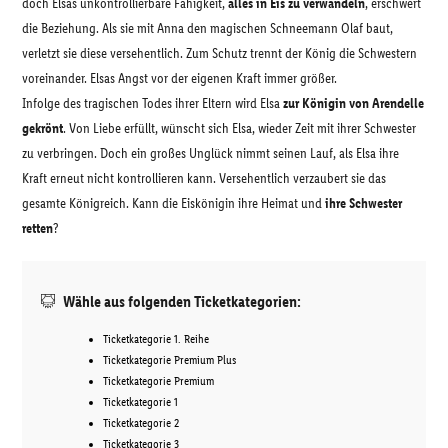
doch Elsas unkontrollierbare Fähigkeit,
alles in Eis zu verwandeln
, erschwert
die Beziehung. Als sie mit Anna den magischen Schneemann Olaf baut,
verletzt sie diese versehentlich. Zum Schutz trennt der König die Schwestern
voreinander. Elsas Angst vor der eigenen Kraft immer größer.
Infolge des tragischen Todes ihrer Eltern wird Elsa
zur Königin von Arendelle
gekrönt
. Von Liebe erfüllt, wünscht sich Elsa, wieder Zeit mit ihrer Schwester
zu verbringen. Doch ein großes Unglück nimmt seinen Lauf, als Elsa ihre
Kraft erneut nicht kontrollieren kann. Versehentlich verzaubert sie das
gesamte Königreich. Kann die Eiskönigin ihre Heimat und
ihre Schwester
retten
?
Wähle aus folgenden Ticketkategorien:
Ticketkategorie 1. Reihe
Ticketkategorie Premium Plus
Ticketkategorie Premium
Ticketkategorie 1
Ticketkategorie 2
Ticketkategorie 3