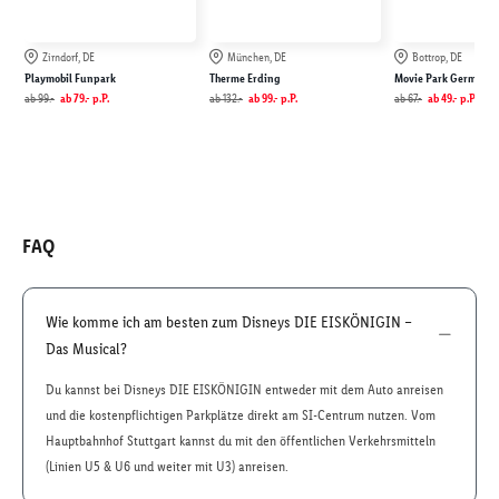
Zirndorf, DE
München, DE
Bottrop, DE
Playmobil Funpark
Therme Erding
Movie Park Germany
ab
99.-
ab
79.-
p.P.
ab
132.-
ab
99.-
p.P.
ab
67.-
ab
49.-
p.P.
FAQ
Wie komme ich am besten zum Disneys DIE EISKÖNIGIN –
Das Musical?
Du kannst bei Disneys DIE EISKÖNIGIN entweder mit dem Auto anreisen
und die kostenpflichtigen Parkplätze direkt am SI-Centrum nutzen. Vom
Hauptbahnhof Stuttgart kannst du mit den öffentlichen Verkehrsmitteln
(Linien U5 & U6 und weiter mit U3) anreisen.