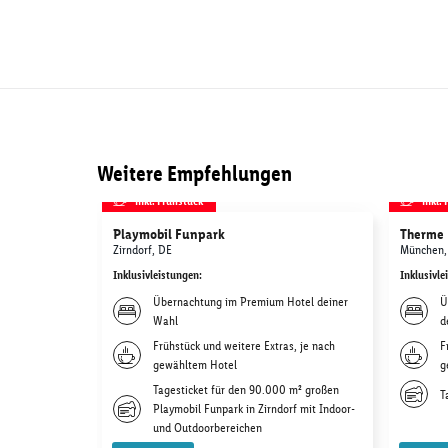
Weitere Empfehlungen
inkl. Frühstück
inkl.
Playmobil Funpark
Therme 
Zirndorf, DE
München,
Inklusivleistungen
:
Inklusivle
Übernachtung im Premium Hotel deiner
Ü
Wahl
d
Frühstück und weitere Extras, je nach
F
gewähltem Hotel
g
Tagesticket für den 90.000 m² großen
T
Playmobil Funpark in Zirndorf mit Indoor-
und Outdoorbereichen