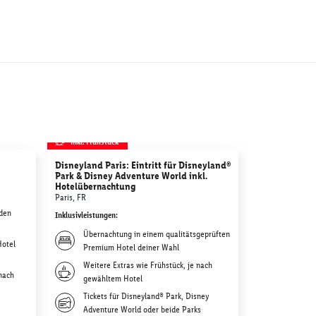
inkl. Frühstück
inkl. Frühstü
Disneyland Paris: Eintritt für Disneyland®
Thermen & Ba
Park & Disney Adventure World inkl.
Sinsheim, DE
Hotelübernachtung
Inklusivleistunge
Paris, FR
 den
Übernac
Inklusivleistungen
:
deiner W
Übernachtung in einem qualitätsgeprüften
Hotel
Weitere 
Premium Hotel deiner Wahl
Hotel
Weitere Extras wie Frühstück, je nach
 nach
Ticketka
gewähltem Hotel
Thermen
Tickets für Disneyland® Park, Disney
Adventure World oder beide Parks