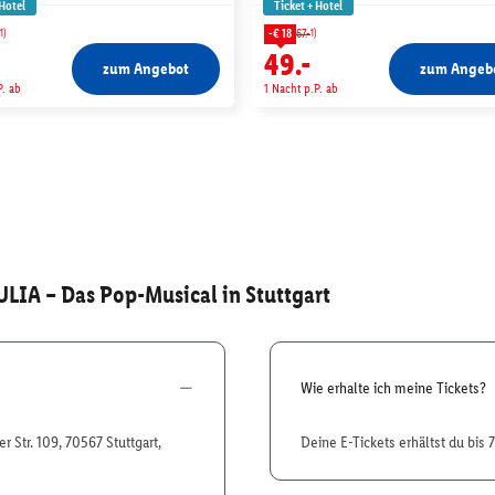
 Hotel
Ticket + Hotel
1)
1)
-€ 18
67.-
49.-
zum Angebot
zum Angeb
P. ab
1 Nacht p.P. ab
ULIA – Das Pop-Musical in Stuttgart
Wie erhalte ich meine Tickets?
 Str. 109, 70567 Stuttgart,
Deine E-Tickets erhältst du bis 