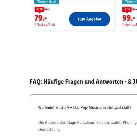
Ticket + Hotel
Ticket +
1)
-€ 20
99.-
-€ 33
132.-
79.-
99.-
zum Angebot
1 Nacht p.P. ab
1 Nacht p.
FAQ: Häufige Fragen und Antworten
- & J
Wo findet & JULIA – Das Pop-Musical in Stuttgart statt?
Die Adresse des Stage Palladium Theaters lautet: Plieninger
Deutschland.