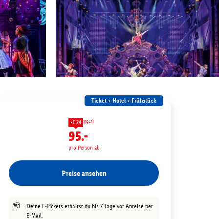
Ticket + Hotel + Frühstück
1)
-€ 24
119.-
95.-
pro Person ab
Preise ansehen
Deine E-Tickets erhältst du bis 7 Tage vor Anreise per
E-Mail.