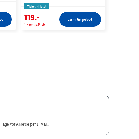
Ticket + Hotel
Ticket + Hotel
1)
-€ 43
122.-
119.-
79.-
ot
zum Angebot
1 Nacht p.P. ab
1 Nacht p.P. ab
7 Tage vor Anreise per E-Mail.