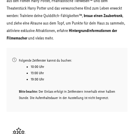
aus den Filmen Harry Potter, Phantastische Tierwesen™ und dem
Theaterstück Harry Potter und das verwunschene Kind zum Leben erweckt
werden: Trainiere deine Quidditch-Fähigkeiten™,
braue einen Zaubertrank
,
und ziehe eine Alraune aus dem Topf, um Punkte für dein Haus zu sammeln,
aktiviere exklusive Attraktionen, erfahre
Hintergrundinformationen der
Filmemacher
und vieles mehr.
Folgende Zeitfenster kannst du buchen:
10:00 Uhr
13:00 Uhr
19:00 Uhr
Bitte beachte:
Der Einlass erfolgt in Zeitfenstern innerhalb einer halben
Stunde. Die Aufenthaltsdauer in der Ausstellung ist nicht begrenzt.