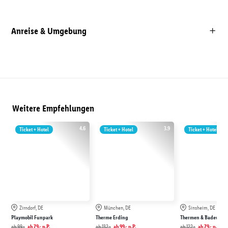
Anreise & Umgebung
Weitere Empfehlungen
4.6
3.9
Ticket + Hotel
Ticket + Hotel
Ticket + Hotel
Zirndorf, DE
München, DE
Sinsheim, DE
Playmobil Funpark
Therme Erding
Thermen & Badewelt 
ab
99.-
ab
79.-
p.P.
ab
132.-
ab
99.-
p.P.
ab
122.-
ab
79.-
p.P.