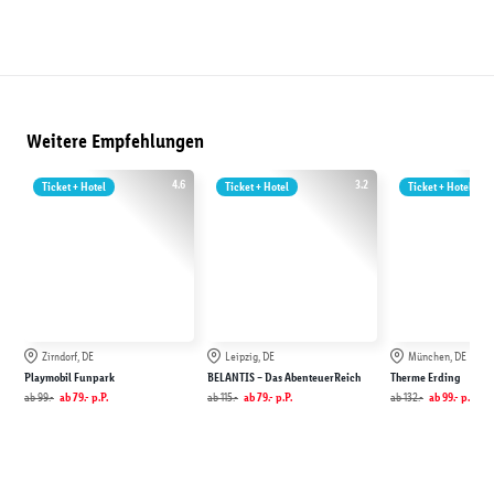
Weitere Empfehlungen
4.6
3.2
Ticket + Hotel
Ticket + Hotel
Ticket + Hotel
Zirndorf, DE
Leipzig, DE
München, DE
Playmobil Funpark
BELANTIS – Das AbenteuerReich
Therme Erding
ab
99.-
ab
79.-
p.P.
ab
115.-
ab
79.-
p.P.
ab
132.-
ab
99.-
p.P.