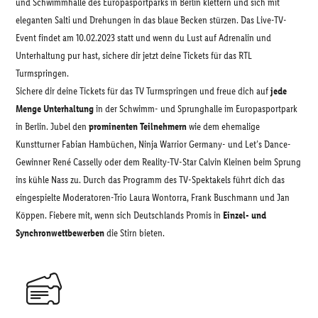
und Schwimmhalle des Europasportparks in Berlin klettern und sich mit
eleganten Salti und Drehungen in das blaue Becken stürzen. Das Live-TV-
Event findet am 10.02.2023 statt und wenn du Lust auf Adrenalin und
Unterhaltung pur hast, sichere dir jetzt deine Tickets für das RTL
Turmspringen.
Sichere dir deine Tickets für das TV Turmspringen und freue dich auf
jede
Menge Unterhaltung
in der Schwimm- und Sprunghalle im Europasportpark
in Berlin. Jubel den
prominenten Teilnehmern
wie dem ehemalige
Kunstturner Fabian Hambüchen, Ninja Warrior Germany- und Let’s Dance-
Gewinner René Casselly oder dem Reality-TV-Star Calvin Kleinen beim Sprung
ins kühle Nass zu. Durch das Programm des TV-Spektakels führt dich das
eingespielte Moderatoren-Trio Laura Wontorra, Frank Buschmann und Jan
Köppen. Fiebere mit, wenn sich Deutschlands Promis in
Einzel- und
Synchronwettbewerben
die Stirn bieten.