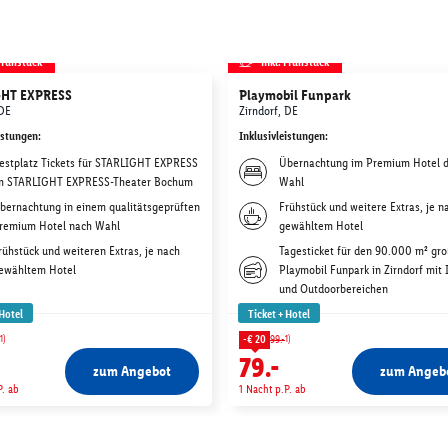
 Frühstück
inkl. Frühstück
GHT EXPRESS
Playmobil Funpark
DE
Zirndorf, DE
istungen
:
Inklusivleistungen
:
estplatz Tickets für STARLIGHT EXPRESS
Übernachtung im Premium Hotel d
m STARLIGHT EXPRESS-Theater Bochum
Wahl
bernachtung in einem qualitätsgeprüften
Frühstück und weitere Extras, je n
remium Hotel nach Wahl
gewähltem Hotel
rühstück und weiteren Extras, je nach
Tagesticket für den 90.000 m² gr
ewähltem Hotel
Playmobil Funpark in Zirndorf mit 
und Outdoorbereichen
 Hotel
Ticket + Hotel
1)
1)
-€ 20
99.-
79.-
zum Angebot
zum Angeb
P. ab
1 Nacht p.P. ab