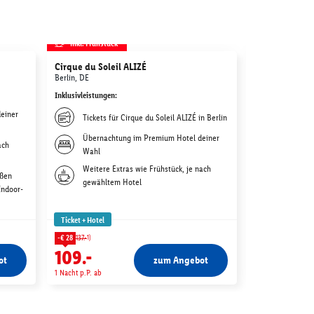
inkl. Frühstück
inkl. Frühstü
Cirque du Soleil ALIZÉ
Gärten der We
Berlin, DE
Berlin, DE
Inklusivleistungen
:
Inklusivleistunge
einer
Übernac
Tickets für Cirque du Soleil ALIZÉ in Berlin
Wahl
Übernachtung im Premium Hotel deiner
ach
Weitere 
Wahl
gewählt
Weitere Extras wie Frühstück, je nach
oßen
Tageskar
gewähltem Hotel
Indoor-
für die 
Ticket + Hotel
Ticket + Hotel
1)
1)
-€ 28
137.-
-€ 16
75.-
109.-
59.-
ot
zum Angebot
1 Nacht p.P. ab
1 Nacht p.P. ab