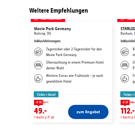
Weitere Empfehlungen
inkl. Frühstück
inkl.
Movie Park Germany
STARLI
Bottrop, DE
Bochum, 
Inklusivleistungen
:
Inklusivle
Tagesticket oder 2-Tagesticket für den
B
Movie Park Germany
i
Übernachtung in einem Premium Hotel
Ü
deiner Wahl
P
Weitere Extras wie Frühstück – je nach
F
gewähltem Hotel
g
Ticket + Hotel
Ticket +
1)
-€ 18
67.-
-€ 37
149.-
49.-
112.-
zum Angebot
1 Nacht p.P. ab
1 Nacht p.