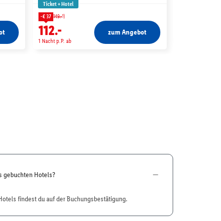
Ticket + Hotel
Ticket + Hotel
1)
1)
-€ 37
149.-
-€ 18
67.-
112.-
49.-
ot
zum Angebot
1 Nacht p.P. ab
1 Nacht p.P. ab
es gebuchten Hotels?
otels findest du auf der Buchungsbestätigung.