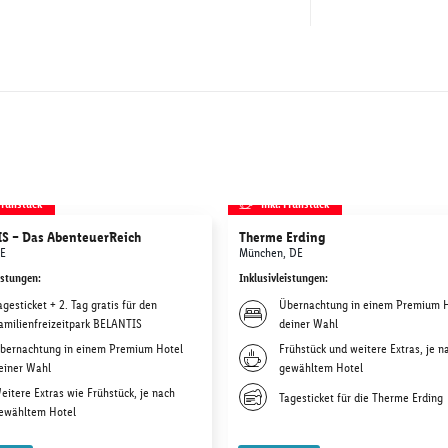
 Frühstück
inkl. Frühstück
S – Das AbenteuerReich
Therme Erding
DE
München, DE
istungen
:
Inklusivleistungen
:
agesticket + 2. Tag gratis für den
Übernachtung in einem Premium 
amilienfreizeitpark BELANTIS
deiner Wahl
bernachtung in einem Premium Hotel
Frühstück und weitere Extras, je n
einer Wahl
gewähltem Hotel
eitere Extras wie Frühstück, je nach
Tagesticket für die Therme Erding
ewähltem Hotel