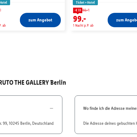
 Hotel
Ticket + Hotel
1)
1)
-€ 33
132.-
99.-
zum Angebot
zum Angeb
P. ab
1 Nacht p.P. ab
RUTO THE GALLERY Berlin
Wo finde ich die Adresse mein
tr. 99, 10245 Berlin, Deutschland
Die Adresse deines gebuchten H