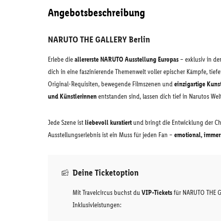
Angebotsbeschreibung
NARUTO THE GALLERY Berlin
Erlebe die
allererste NARUTO Ausstellung Europas
– exklusiv in d
dich in eine faszinierende Themenwelt voller epischer Kämpfe, tie
Original-Requisiten, bewegende Filmszenen und
einzigartige Kuns
und Künstlerinnen
entstanden sind, lassen dich tief in Narutos Wel
Jede Szene ist
liebevoll kuratiert
und bringt die Entwicklung der Ch
Ausstellungserlebnis ist ein Muss für jeden Fan –
emotional, immer
Deine Ticketoption
Mit Travelcircus buchst du
VIP-Tickets
für NARUTO THE GA
Inklusivleistungen: