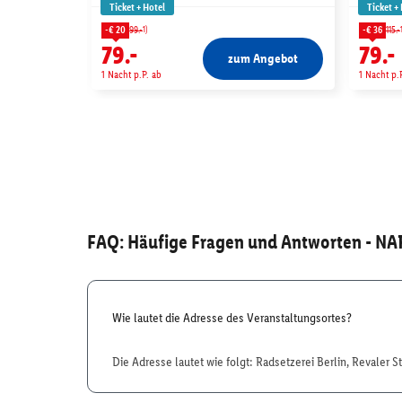
Ticket + Hotel
Ticket +
1)
-€ 20
99.-
-€ 36
115.-
79.-
79.-
zum Angebot
1 Nacht p.P. ab
1 Nacht p.
FAQ: Häufige Fragen und Antworten
- NA
Wie lautet die Adresse des Veranstaltungsortes?
Die Adresse lautet wie folgt: Radsetzerei Berlin, Revaler S