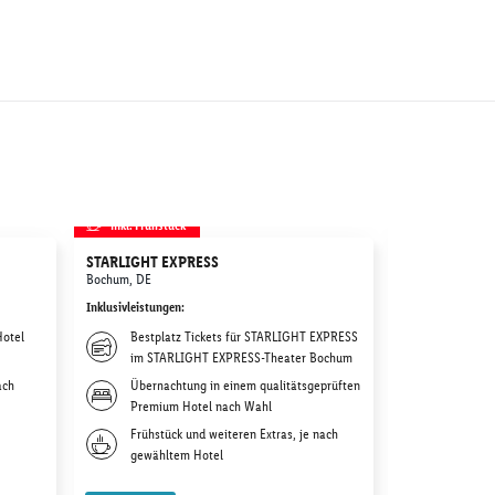
inkl. Frühstück
inkl. Frühstü
STARLIGHT EXPRESS
Movie Park G
Bochum, DE
Bottrop, DE
Inklusivleistungen
:
Inklusivleistunge
Hotel
Bestplatz Tickets für STARLIGHT EXPRESS
Tagestic
im STARLIGHT EXPRESS-Theater Bochum
Movie P
ach
Übernachtung in einem qualitätsgeprüften
Übernac
Premium Hotel nach Wahl
deiner W
Frühstück und weiteren Extras, je nach
Weitere 
gewähltem Hotel
gewählt