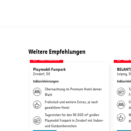
Weitere Empfehlungen
inkl. Frühstück
inkl.
Playmobil Funpark
BELANTI
Zirndorf, DE
Leipzig, 
Inklusivleistungen
:
Inklusivle
Übernachtung im Premium Hotel deiner
T
Wahl
F
Frühstück und weitere Extras, je nach
Ü
gewähltem Hotel
d
Tagesticket für den 90.000 m² großen
W
Playmobil Funpark in Zirndorf mit Indoor-
g
und Outdoorbereichen