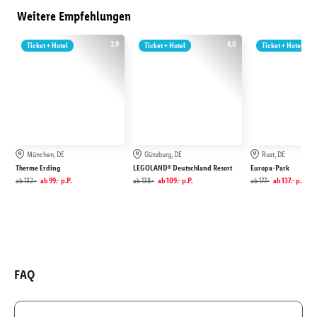
Weitere Empfehlungen
3.9
4.0
Ticket + Hotel
Ticket + Hotel
Ticket + Hotel
München, DE
Günzburg, DE
Rust, DE
Therme Erding
LEGOLAND® Deutschland Resort
Europa-Park
ab
132.-
ab
99.-
p.P.
ab
138.-
ab
109.-
p.P.
ab
177.-
ab
137.-
p.P.
FAQ