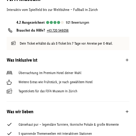
Interaktiv vom Spielfeld bis zur Weltbühne – Fußball in Zürich
4.2
ausgezeichnet
921
Bewertungen
Brauchst du Hilfe?
+43 720 546056
Dein Ticket erhältst du als E-Ticket bis 7 Tage vor Anreise per E-Mail.
Was inklusive ist
Übernachtung im Premium Hotel deiner Wahl
Weitere Extras wie Frühstück, je nach gewähltem Hotel
Tagestickets für das FIFA Museum in Zürich
Was wir lieben
Gänsehaut pur – legendäre Turniere, ikonische Pokale & große Momente
5 spannende Themenwelten mit interaktiven Stationen