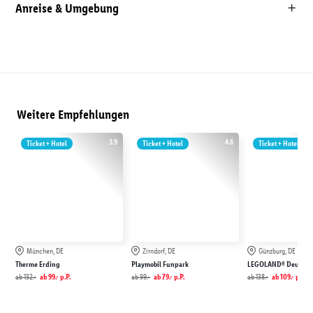
Anreise & Umgebung
Weitere Empfehlungen
3.9
4.6
Ticket + Hotel
Ticket + Hotel
Ticket + Hotel
München, DE
Zirndorf, DE
Günzburg, DE
Therme Erding
Playmobil Funpark
LEGOLAND® Deutschl
ab
132.-
ab
99.-
p.P.
ab
99.-
ab
79.-
p.P.
ab
138.-
ab
109.-
p.P.