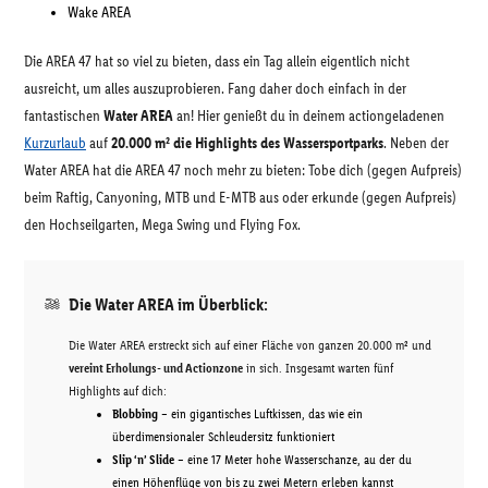
Wake AREA
Die AREA 47 hat so viel zu bieten, dass ein Tag allein eigentlich nicht
ausreicht, um alles auszuprobieren. Fang daher doch einfach in der
fantastischen
Water AREA
an! Hier genießt du in deinem actiongeladenen
Kurzurlaub
auf
20.000 m² die Highlights des Wassersportparks
. Neben der
Water AREA hat die AREA 47 noch mehr zu bieten: Tobe dich (gegen Aufpreis)
beim Raftig, Canyoning, MTB und E-MTB aus oder erkunde (gegen Aufpreis)
den Hochseilgarten, Mega Swing und Flying Fox.
Die Water AREA im Überblick:
Die Water AREA erstreckt sich auf einer Fläche von ganzen 20.000 m² und
vereint Erholungs- und Actionzone
in sich. Insgesamt warten fünf
Highlights auf dich:
Blobbing
– ein gigantisches Luftkissen, das wie ein
überdimensionaler Schleudersitz funktioniert
Slip ‘n’ Slide
– eine 17 Meter hohe Wasserschanze, au der du
einen Höhenflüge von bis zu zwei Metern erleben kannst