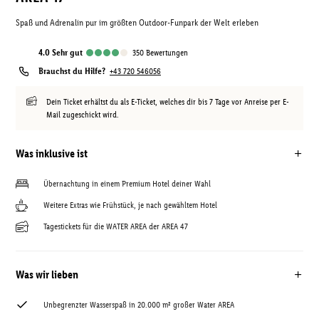
Spaß und Adrenalin pur im größten Outdoor-Funpark der Welt erleben
4.0
sehr gut
350
Bewertungen
Brauchst du Hilfe?
+43 720 546056
Dein Ticket erhältst du als E-Ticket, welches dir bis 7 Tage vor Anreise per E-
Mail zugeschickt wird.
Was inklusive ist
Übernachtung in einem Premium Hotel deiner Wahl
Weitere Extras wie Frühstück, je nach gewähltem Hotel
Tagestickets für die WATER AREA der AREA 47
Was wir lieben
Unbegrenzter Wasserspaß in 20.000 m² großer Water AREA