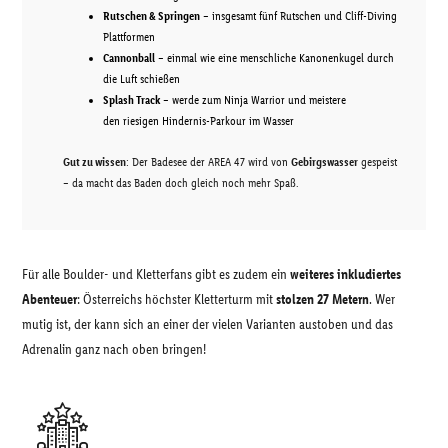
Rutschen & Springen
– insgesamt fünf Rutschen und Cliff-Diving
Plattformen
Cannonball
– einmal wie eine menschliche Kanonenkugel durch
die Luft schießen
Splash Track
– werde zum Ninja Warrior und meistere
den riesigen Hindernis-Parkour im Wasser
Gut zu wissen
: Der Badesee der AREA 47 wird von
Gebirgswasser
gespeist
– da macht das Baden doch gleich noch mehr Spaß.
Für alle Boulder- und Kletterfans gibt es zudem ein
weiteres inkludiertes
Abenteuer
: Österreichs höchster Kletterturm mit
stolzen 27 Metern
. Wer
mutig ist, der kann sich an einer der vielen Varianten austoben und das
Adrenalin ganz nach oben bringen!