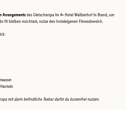
gen Arrangements
des Gletscherspa im 4⭑ Hotel Walliserhof in Brand, um
s fit bleiben möchtest, nutze den hoteleigenen Fitnessbereich.
ick:
rwasser
 Hanteln
pa mit darin befindliche Teebar darfst du kostenfrei nutzen.