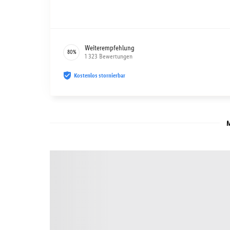
Weiterempfehlung
80
%
1 323
Bewertungen
Kostenlos stornierbar
M