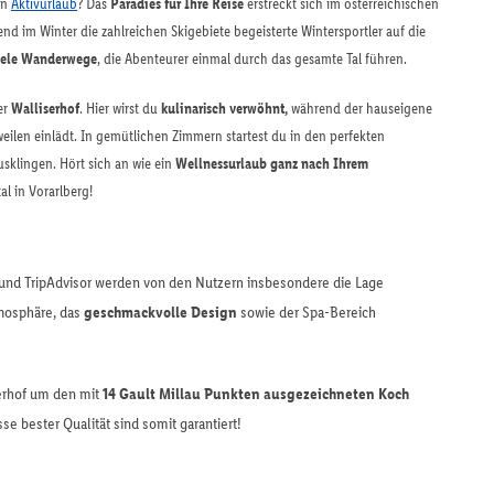
en
Aktivurlaub
? Das
Paradies für Ihre Reise
erstreckt sich im österreichischen
 im Winter die zahlreichen Skigebiete begeisterte Wintersportler auf die
iele Wanderwege
, die Abenteurer einmal durch das gesamte Tal führen.
er
Walliserhof
. Hier wirst du
kulinarisch verwöhnt,
während der hauseigene
len einlädt. In gemütlichen Zimmern startest du in den perfekten
sklingen. Hört sich an wie ein
Wellnessurlaub ganz nach Ihrem
l in Vorarlberg!
und TripAdvisor werden von den Nutzern insbesondere die Lage
tmosphäre, das
geschmackvolle Design
sowie der Spa-Bereich
serhof um den mit
14 Gault Millau Punkten ausgezeichneten Koch
e bester Qualität sind somit garantiert!