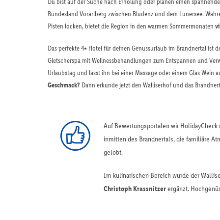
Du bist auf der Suche nach Erholung oder planen einen spannend
Bundesland Vorarlberg zwischen Bludenz und dem Lünersee. Während
Pisten locken, bietet die Region in den warmen Sommermonaten
v
Das perfekte 4⭑ Hotel für deinen Genussurlaub im Brandnertal ist d
Gletscherspa mit Wellnessbehandlungen zum Entspannen und Verwei
Urlaubstag und lässt ihn bei einer Massage oder einem Glas Wein au
Geschmack?
Dann erkunde jetzt den Walliserhof und das Brandnerta
Auf Bewertungsportalen wir HolidayCheck 
inmitten des Brandnertals, die familiäre A
gelobt.
Im kulinarischen Bereich wurde der Walli
Christoph Krassnitzer
ergänzt. Hochgenüss