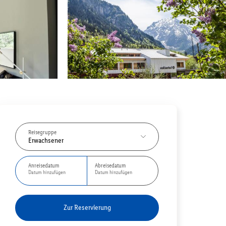
Reisegruppe
Erwachsener
Anreisedatum
Abreisedatum
Datum hinzufügen
Datum hinzufügen
Zur Reservierung