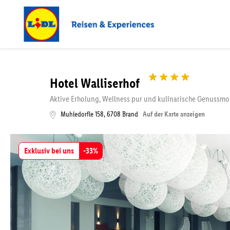
Hotel Walliserhof
Aktive Erholung, Wellness pur und kulinarische Genuss
Muhledorfle 158
,
6708
Brand
Auf der Karte anzeigen
Exklusiv bei uns
-
33
%