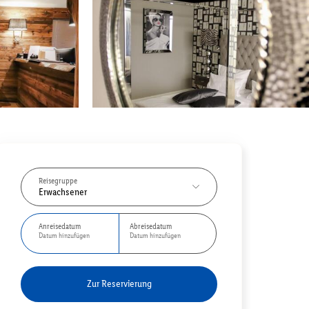
Reisegruppe
Erwachsener
Anreisedatum
Abreisedatum
Datum hinzufügen
Datum hinzufügen
Zur Reservierung