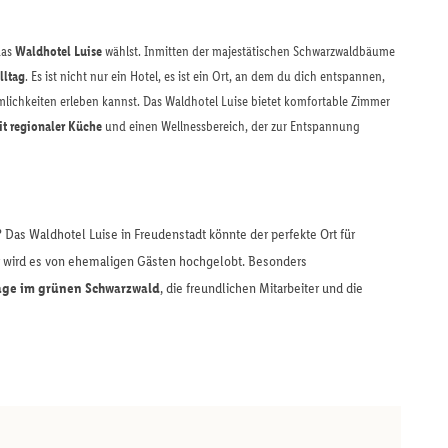
das
Waldhotel Luise
wählst. Inmitten der majestätischen Schwarzwaldbäume
lltag
. Es ist nicht nur ein Hotel, es ist ein Ort, an dem du dich entspannen,
lichkeiten erleben kannst. Das Waldhotel Luise bietet komfortable Zimmer
it regionaler Küche
und einen Wellnessbereich, der zur Entspannung
Das Waldhotel Luise in Freudenstadt könnte der perfekte Ort für
or wird es von ehemaligen Gästen hochgelobt. Besonders
age im grünen Schwarzwald
, die freundlichen Mitarbeiter und die