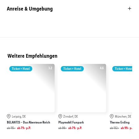
Anreise & Umgebung
Weitere Empfehlungen
3.2
4.6
Ticket + Hotel
Ticket + Hotel
Ticket + Hotel
Leipzig, DE
Zirndorf, DE
München, DE
BELANTIS – Das AbenteuerReich
Playmobil Funpark
Therme Erding
ab
115.-
ab
79.-
p.P.
ab
99.-
ab
79.-
p.P.
ab
132.-
ab
99.-
p.P.