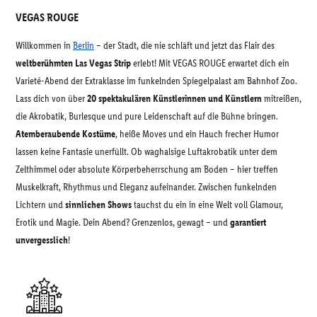
VEGAS ROUGE
Willkommen in
Berlin
– der Stadt, die nie schläft und jetzt das Flair des
weltberühmten Las Vegas Strip
erlebt! Mit VEGAS ROUGE erwartet dich ein
Varieté-Abend der Extraklasse im funkelnden Spiegelpalast am Bahnhof Zoo.
Lass dich von über
20 spektakulären Künstlerinnen und Künstlern
mitreißen,
die Akrobatik, Burlesque und pure Leidenschaft auf die Bühne bringen.
Atemberaubende Kostüme
, heiße Moves und ein Hauch frecher Humor
lassen keine Fantasie unerfüllt. Ob waghalsige Luftakrobatik unter dem
Zelthimmel oder absolute Körperbeherrschung am Boden – hier treffen
Muskelkraft, Rhythmus und Eleganz aufeinander. Zwischen funkelnden
Lichtern und
sinnlichen Shows
tauchst du ein in eine Welt voll Glamour,
Erotik und Magie. Dein Abend? Grenzenlos, gewagt – und
garantiert
unvergesslich
!