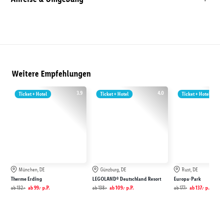
Weitere Empfehlungen
3.9
4.0
Ticket + Hotel
Ticket + Hotel
Ticket + Hotel
München, DE
Günzburg, DE
Rust, DE
Therme Erding
LEGOLAND® Deutschland Resort
Europa-Park
ab
132.-
ab
99.-
p.P.
ab
138.-
ab
109.-
p.P.
ab
177.-
ab
137.-
p.P.