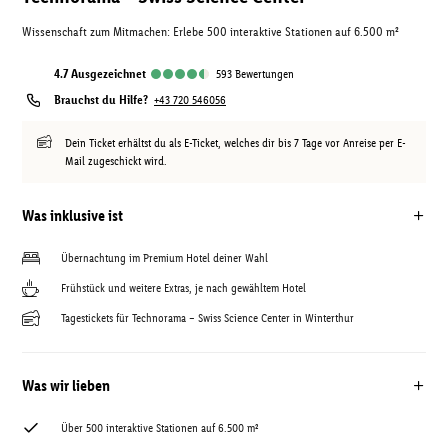
Wissenschaft zum Mitmachen: Erlebe 500 interaktive Stationen auf 6.500 m²
4.7
ausgezeichnet
593
Bewertungen
Brauchst du Hilfe?
+43 720 546056
Dein Ticket erhältst du als E-Ticket, welches dir bis 7 Tage vor Anreise per E-
Mail zugeschickt wird.
Was inklusive ist
Übernachtung im Premium Hotel deiner Wahl
Frühstück und weitere Extras, je nach gewähltem Hotel
Tagestickets für Technorama – Swiss Science Center in Winterthur
Was wir lieben
Über 500 interaktive Stationen auf 6.500 m²