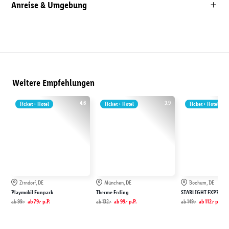
Anreise & Umgebung
Weitere Empfehlungen
4.6
3.9
Ticket + Hotel
Ticket + Hotel
Ticket + Hotel
Zirndorf, DE
München, DE
Bochum, DE
Playmobil Funpark
Therme Erding
STARLIGHT EXPRESS
ab
99.-
ab
79.-
p.P.
ab
132.-
ab
99.-
p.P.
ab
149.-
ab
112.-
p.P.