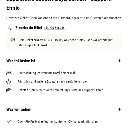
Ennio
Unvergesslicher Open-Air-Abend mit Gänsehautgarantie im Olympiapark München
Brauchst du Hilfe?
+43 720 546056
Dein Ticket erhältst du als E-Ticket, welches dir bis 7 Tage vor Anreise per E-
Mail zugeschickt wird.
Was inklusive ist
Übernachtung im Premium Hotel deiner Wahl
Frühstück und weitere Extras, je nach gewähltem Hotel
Tickets für die Superbloom Concert Days: SOMBR + Support: Ennio
Was wir lieben
Open-Air-Festivalfeeling im ikonischen Olympiapark München