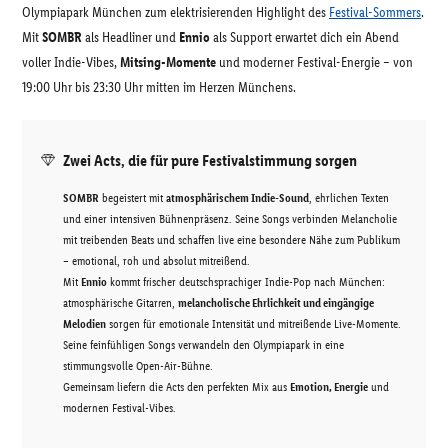
Olympiapark München zum elektrisierenden Highlight des
Festival-Sommers
.
Mit
SOMBR
als Headliner und
Ennio
als Support erwartet dich ein Abend
voller Indie-Vibes,
Mitsing-Momente
und moderner Festival-Energie – von
19:00 Uhr bis 23:30 Uhr mitten im Herzen Münchens.
Zwei Acts, die für pure Festivalstimmung sorgen
SOMBR
begeistert mit
atmosphärischem Indie-Sound
, ehrlichen Texten
und einer intensiven Bühnenpräsenz. Seine Songs verbinden Melancholie
mit treibenden Beats und schaffen live eine besondere Nähe zum Publikum
– emotional, roh und absolut mitreißend.
Mit
Ennio
kommt frischer deutschsprachiger Indie-Pop nach München:
atmosphärische Gitarren,
melancholische Ehrlichkeit und eingängige
Melodien
sorgen für emotionale Intensität und mitreißende Live-Momente.
Seine feinfühligen Songs verwandeln den Olympiapark in eine
stimmungsvolle Open-Air-Bühne.
Gemeinsam liefern die Acts den perfekten Mix aus
Emotion, Energie
und
modernen Festival-Vibes.