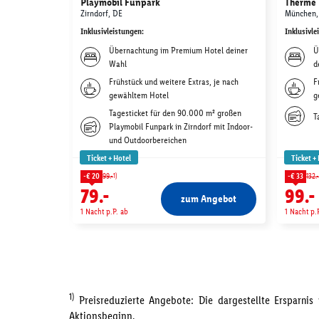
Playmobil Funpark
Therme 
Zirndorf, DE
München,
Inklusivleistungen
:
Inklusivle
Übernachtung im Premium Hotel deiner
Ü
Wahl
d
Frühstück und weitere Extras, je nach
F
gewähltem Hotel
g
Tagesticket für den 90.000 m² großen
T
Playmobil Funpark in Zirndorf mit Indoor-
und Outdoorbereichen
Ticket + Hotel
Ticket +
1)
-€ 20
99.-
-€ 33
132.-
79.-
99.-
zum Angebot
1 Nacht p.P. ab
1 Nacht p.
1)
Preisreduzierte Angebote: Die dargestellte Ersparni
Aktionsbeginn.