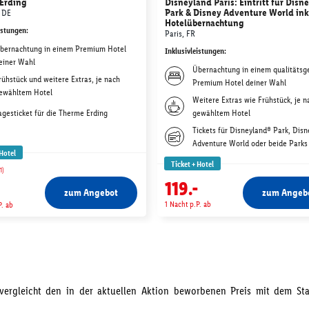
Erding
Disneyland Paris: Eintritt für Disn
Park & Disney Adventure World ink
 DE
Hotelübernachtung
istungen
:
Paris, FR
bernachtung in einem Premium Hotel
Inklusivleistungen
:
einer Wahl
Übernachtung in einem qualitätsg
rühstück und weitere Extras, je nach
Premium Hotel deiner Wahl
ewähltem Hotel
Weitere Extras wie Frühstück, je n
agesticket für die Therme Erding
gewähltem Hotel
Tickets für Disneyland® Park, Disn
Adventure World oder beide Parks
 Hotel
Ticket + Hotel
1)
119.-
zum Angebot
zum Angeb
1 Nacht p.P. ab
P. ab
s vergleicht den in der aktuellen Aktion beworbenen Preis mit dem S