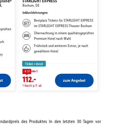
eyland®
STARLIGHT EXPRESS
Movie Park G
l.
Bochum, DE
Bottrop, DE
Inklusivleistungen
:
Inklusivleistunge
Bestplatz Tickets für STARLIGHT EXPRESS
Tagestic
im STARLIGHT EXPRESS-Theater Bochum
Movie P
eprüften
Übernachtung in einem qualitätsgeprüften
Übernac
Premium Hotel nach Wahl
deiner W
ach
Frühstück und weiteren Extras, je nach
Weitere 
gewähltem Hotel
gewählt
ey
Ticket + Hotel
Ticket + Hotel
1)
1)
-€ 37
149.-
-€ 18
67.-
112.-
49.-
ot
zum Angebot
1 Nacht p.P. ab
1 Nacht p.P. ab
tandardpreis des Produktes in den letzten 30 Tagen vor