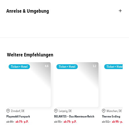
Anreise & Umgebung
Weitere Empfehlungen
4.6
3.2
Ticket + Hotel
Ticket + Hotel
Ticket + Hotel
Zirndorf, DE
Leipzig, DE
München, DE
Playmobil Funpark
BELANTIS – Das AbenteuerReich
Therme Erding
ab
99.-
ab
79.-
p.P.
ab
115.-
ab
79.-
p.P.
ab
132.-
ab
99.-
p.P.