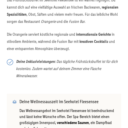
Das Frühstücksbuffet im Seehotel Fleesensee ist ein wahres Highlight. Du
kannst dich auf eine vielfältige Auswahl an frischen Backwaren,
regionalen
Spezialitäten
, Obst, Säften und vielem mehr freuen. Für das leibliche Wohl
sorgen das Restaurant
Orangerie
und die
Fusion Bar
.
Die Orangerie serviert köstliche regionale und
internationale Gerichte
in
stilvollem Ambiente, während die Fusion Bar mit
kreativen Cocktails
und
einer entspannten Atmosphäre überzeugt.
Deine Inklusivleistungen:
Das tägliche Frühstücksbuffet ist für dich
kostenlos. Zudem wartet auf deinem Zimmer eine Flasche
Mineralwasser.
Deine Wellnessauszeit im Seehotel Fleesensee
Das Wellnessangebot im Seehotel Fleesensee ist beeindruckend
und lässt keine Wünsche offen. Der Spa-Bereich bietet einen
großzügigen Innenpool,
verschiedene Saunen
, ein Dampfbad