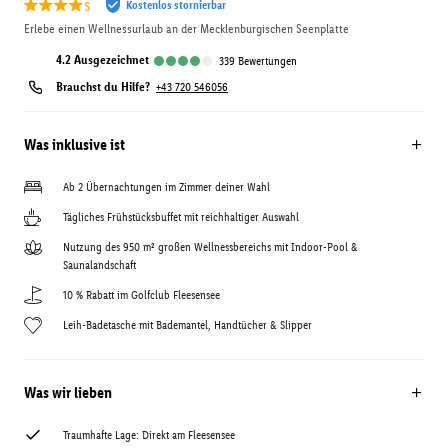
s
Kostenlos stornierbar
Erlebe einen Wellnessurlaub an der Mecklenburgischen Seenplatte
4.2
ausgezeichnet
339
Bewertungen
Brauchst du Hilfe?
+43 720 546056
Was inklusive ist
Ab 2 Übernachtungen im Zimmer deiner Wahl
Tägliches Frühstücksbuffet mit reichhaltiger Auswahl
Nutzung des 950 m² großen Wellnessbereichs mit Indoor-Pool &
Saunalandschaft
10 % Rabatt im Golfclub Fleesensee
Leih-Badetasche mit Bademantel, Handtücher & Slipper
Was wir lieben
Traumhafte Lage: Direkt am Fleesensee