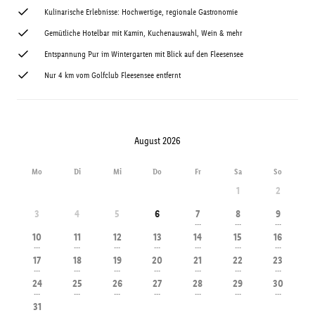
Kulinarische Erlebnisse: Hochwertige, regionale Gastronomie
Gemütliche Hotelbar mit Kamin, Kuchenauswahl, Wein & mehr
Entspannung Pur im Wintergarten mit Blick auf den Fleesensee
Nur 4 km vom Golfclub Fleesensee entfernt
August 2026
Mo
Di
Mi
Do
Fr
Sa
So
1
2
3
4
5
6
7
8
9
---
---
---
10
11
12
13
14
15
16
---
---
---
---
---
---
---
17
18
19
20
21
22
23
---
---
---
---
---
---
---
24
25
26
27
28
29
30
---
---
---
---
---
---
---
31