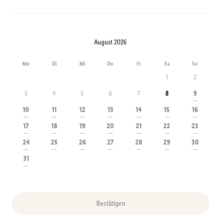
August 2026
Mo
Di
Mi
Do
Fr
Sa
So
1
2
3
4
5
6
7
8
9
---
10
11
12
13
14
15
16
---
---
---
---
---
---
---
17
18
19
20
21
22
23
---
---
---
---
---
---
---
24
25
26
27
28
29
30
---
---
---
---
---
---
---
31
---
Bestätigen