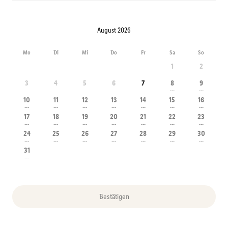
August 2026
Mo
Di
Mi
Do
Fr
Sa
So
1
2
3
4
5
6
7
8
9
---
---
10
11
12
13
14
15
16
---
---
---
---
---
---
---
17
18
19
20
21
22
23
---
---
---
---
---
---
---
24
25
26
27
28
29
30
---
---
---
---
---
---
---
31
---
Bestätigen