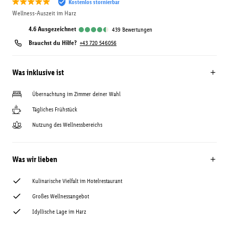
Kostenlos stornierbar
Wellness-Auszeit im Harz
4.6
ausgezeichnet
439
Bewertungen
Brauchst du Hilfe?
+43 720 546056
Was inklusive ist
Übernachtung im Zimmer deiner Wahl
Tägliches Frühstück
Nutzung des Wellnessbereichs
Was wir lieben
Kulinarische Vielfalt im Hotelrestaurant
Großes Wellnessangebot
Idyllische Lage im Harz