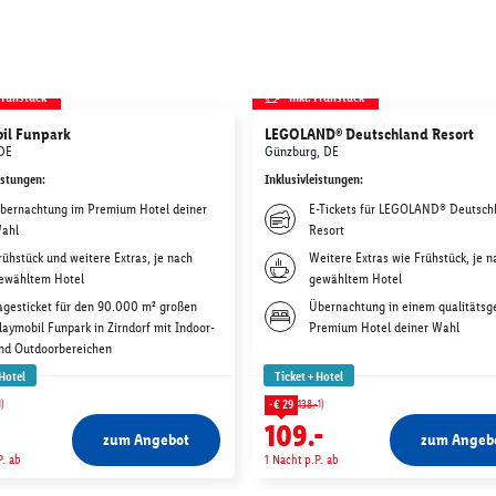
 Frühstück
inkl. Frühstück
il Funpark
LEGOLAND® Deutschland Resort
 DE
Günzburg, DE
istungen
:
Inklusivleistungen
:
bernachtung im Premium Hotel deiner
E-Tickets für LEGOLAND® Deutsch
ahl
Resort
rühstück und weitere Extras, je nach
Weitere Extras wie Frühstück, je n
ewähltem Hotel
gewähltem Hotel
agesticket für den 90.000 m² großen
Übernachtung in einem qualitätsg
laymobil Funpark in Zirndorf mit Indoor-
Premium Hotel deiner Wahl
nd Outdoorbereichen
 Hotel
Ticket + Hotel
1)
1)
-€ 29
138.-
109.-
zum Angebot
zum Angeb
P. ab
1 Nacht p.P. ab