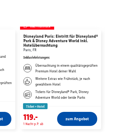
inkl. Frühstück
inkl. Frühstü
Disneyland Paris: Eintritt für Disneyland®
Tierpark Hell
Park & Disney Adventure World inkl.
Garching bei Mü
Hotelübernachtung
Inklusivleistunge
Paris, FR
land
Übernac
Inklusivleistungen
:
Wahl
Übernachtung in einem qualitätsgeprüften
ach
Weitere 
Premium Hotel deiner Wahl
gewählt
Weitere Extras wie Frühstück, je nach
eprüften
Tagestic
gewähltem Hotel
in Münc
Tickets für Disneyland® Park, Disney
Adventure World oder beide Parks
Ticket + Hotel
Ticket + Hotel
1)
-€ 19
91.-
119.-
72.-
ot
zum Angebot
1 Nacht p.P. ab
1 Nacht p.P. ab