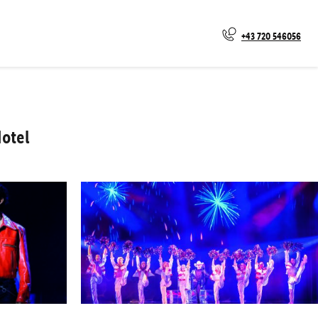
+43 720 546056
otel