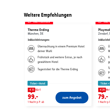
Weitere Empfehlungen
inkl. Frühstück
inkl.
Therme Erding
Playmob
München, DE
Zirndorf,
Inklusivleistungen
:
Inklusivle
Übernachtung in einem Premium Hotel
Ü
deiner Wahl
W
Frühstück und weitere Extras, je nach
F
gewähltem Hotel
g
T
Tagesticket für die Therme Erding
P
u
Ticket + Hotel
Ticket +
1)
-€ 33
132.-
-€ 20
99.-
99.-
79.-
zum Angebot
1 Nacht p.P. ab
1 Nacht p.