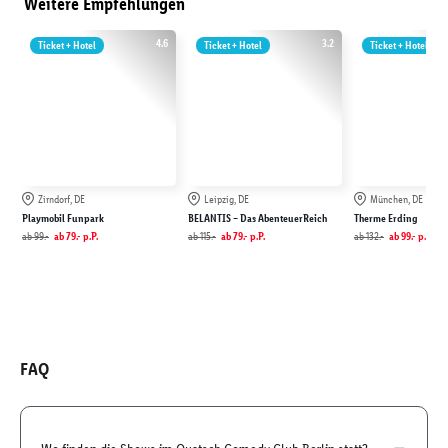
Weitere Empfehlungen
4.6
3.2
Ticket + Hotel
Ticket + Hotel
Ticket + Hotel
Zirndorf, DE
Leipzig, DE
München, DE
Playmobil Funpark
BELANTIS – Das AbenteuerReich
Therme Erding
ab
99.-
ab
79.-
p.P.
ab
115.-
ab
79.-
p.P.
ab
132.-
ab
99.-
p.P.
FAQ