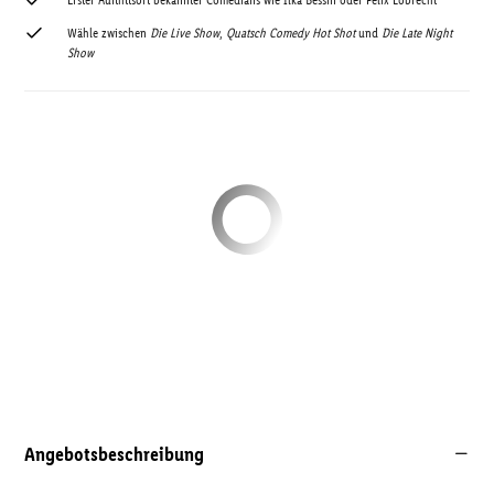
Erster Auftrittsort bekannter Comedians wie Ilka Bessin oder Felix Lobrecht
Wähle zwischen
Die Live Show
,
Quatsch Comedy Hot Shot
und
Die Late Night
Show
Angebotsbeschreibung