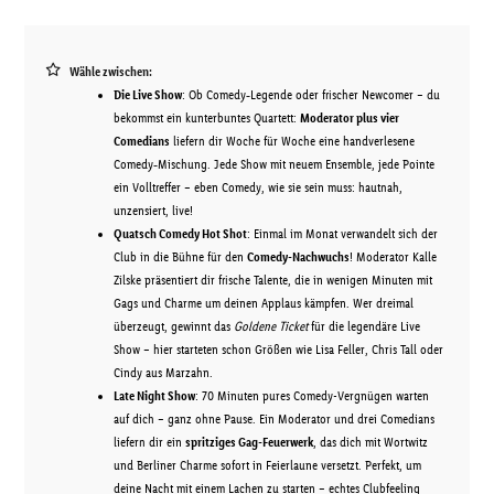
Wähle zwischen:
Die Live Show
: Ob Comedy‑Legende oder frischer Newcomer – du
bekommst ein kunterbuntes Quartett:
Moderator plus vier
Comedians
liefern dir Woche für Woche eine handverlesene
Comedy‑Mischung. Jede Show mit neuem Ensemble, jede Pointe
ein Volltreffer – eben Comedy, wie sie sein muss: hautnah,
unzensiert, live!
Quatsch Comedy Hot Shot
: Einmal im Monat verwandelt sich der
Club in die Bühne für den
Comedy-Nachwuchs
! Moderator Kalle
Zilske präsentiert dir frische Talente, die in wenigen Minuten mit
Gags und Charme um deinen Applaus kämpfen. Wer dreimal
überzeugt, gewinnt das
Goldene Ticket
für die legendäre Live
Show – hier starteten schon Größen wie Lisa Feller, Chris Tall oder
Cindy aus Marzahn.
Late Night Show
: 70 Minuten pures Comedy-Vergnügen warten
auf dich – ganz ohne Pause. Ein Moderator und drei Comedians
liefern dir ein
spritziges Gag-Feuerwerk
, das dich mit Wortwitz
und Berliner Charme sofort in Feierlaune versetzt. Perfekt, um
deine Nacht mit einem Lachen zu starten – echtes Clubfeeling