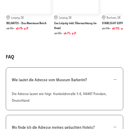
Leipzig, DE
Leipzig, DE
Bochum, DE
BELANTIS – Das AbenteuerReich
Zoo Leipzig inkl. Übernachtung im
STARLIGHT EXPRESS
Hotel
ab
115.-
ab
79.-
p.P.
ab
149.-
ab
112.-
p.P.
ab
118.-
ab
75.-
p.P.
FAQ
Wie lautet die Adresse vom Museum Barberini?
Die Adresse lautet wie folgt: Humboldtstraße 5-6, 144467 Potsdam,
Deutschland
Wo finde ich die Adresse meines gebuchten Hotels?