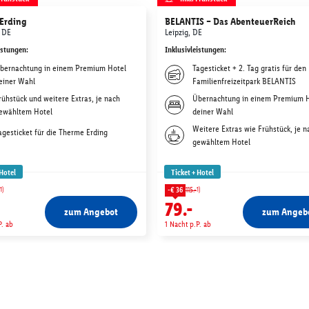
Erding
BELANTIS – Das AbenteuerReich
 DE
Leipzig, DE
istungen
:
Inklusivleistungen
:
bernachtung in einem Premium Hotel
Tagesticket + 2. Tag gratis für den
einer Wahl
Familienfreizeitpark BELANTIS
rühstück und weitere Extras, je nach
Übernachtung in einem Premium 
ewähltem Hotel
deiner Wahl
Weitere Extras wie Frühstück, je n
agesticket für die Therme Erding
gewähltem Hotel
 Hotel
Ticket + Hotel
1)
1)
-€ 36
115.-
79.-
zum Angebot
zum Angeb
P. ab
1 Nacht p.P. ab