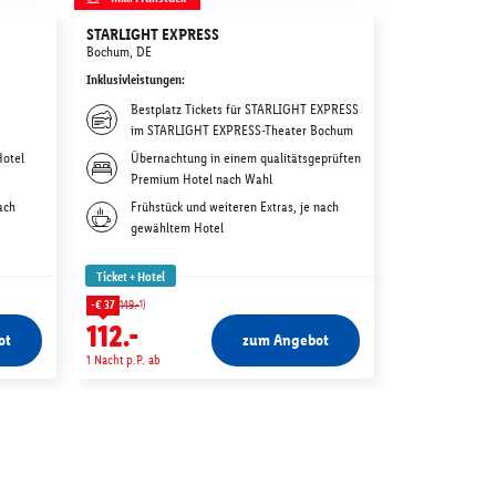
STARLIGHT EXPRESS
Movie Park G
Bochum, DE
Bottrop, DE
Inklusivleistungen
:
Inklusivleistunge
Bestplatz Tickets für STARLIGHT EXPRESS
Tagestic
im STARLIGHT EXPRESS-Theater Bochum
Movie P
Hotel
Übernachtung in einem qualitätsgeprüften
Übernac
Premium Hotel nach Wahl
deiner W
ach
Frühstück und weiteren Extras, je nach
Weitere 
gewähltem Hotel
gewählt
Ticket + Hotel
Ticket + Hotel
1)
1)
-€ 37
149.-
-€ 18
67.-
112.-
49.-
ot
zum Angebot
1 Nacht p.P. ab
1 Nacht p.P. ab