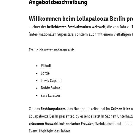
Angebotsbeschreibung
Willkommen beim Lollapalooza Berlin pre
... einer der
beliebtesten Festivalmarken weltweit
, die von Jahr zu
(inter-)nationalen Superstars, sondern auch mit einem vielfältige
Freu dich unter anderem auf:
Pitbull
Lorde
Lewis Capaldi
Teddy Swims
Zara Larsson
Ob das
Fashionpalooza
, das Nachhaltigkeitsareal im
Grünen Kiez
o
Lollapalooza Berlin presented by essence setzt in Sachen Unterhal
erlesenen Auswahl kulinarischer Freuden
, Weinlauben und anderen
Event-Highlight des Jahres.