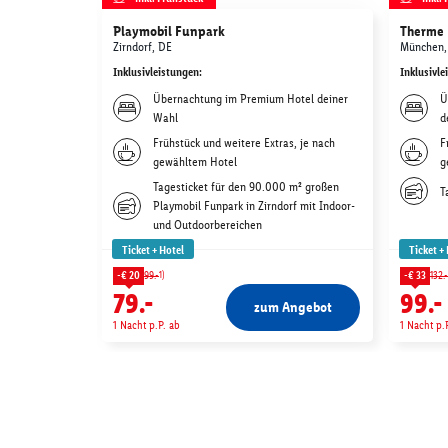
Playmobil Funpark
Therme 
Zirndorf, DE
München,
Inklusivleistungen
:
Inklusivle
Übernachtung im Premium Hotel deiner
Ü
Wahl
d
Frühstück und weitere Extras, je nach
F
gewähltem Hotel
g
Tagesticket für den 90.000 m² großen
T
Playmobil Funpark in Zirndorf mit Indoor-
und Outdoorbereichen
Ticket + Hotel
Ticket +
1)
-€ 20
99.-
-€ 33
132.-
79.-
99.-
zum Angebot
1 Nacht p.P. ab
1 Nacht p.