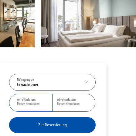
Reisegruppe
Erwachsener
Anreisedatum
Abreisedatum
Datum hinzufügen
Datum hinzufügen
Zur Reservierung