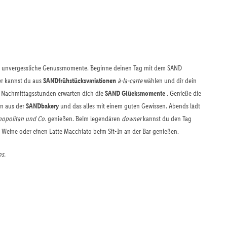
en unvergessliche Genussmomente. Beginne deinen Tag mit dem SAND
ier kannst du aus
SANDfrühstücksvariationen
à-la-carte
wählen und dir dein
e Nachmittagsstunden erwarten dich die
SAND Glücksmomente
. Genieße die
n aus der
SANDbakery
und das alles mit einem guten Gewissen. Abends lädt
opolitan und Co.
genießen. Beim legendären
downer
kannst du den Tag
 Weine oder einen Latte Macchiato beim Sit-In an der Bar genießen.
os.