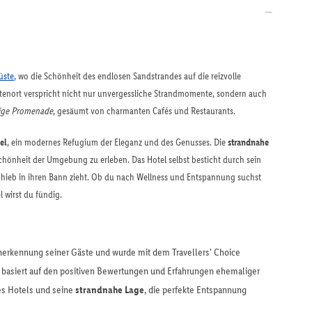
üste
, wo die Schönheit des endlosen Sandstrandes auf die reizvolle
stenort verspricht nicht nur unvergessliche Strandmomente, sondern auch
ige Promenade
, gesäumt von charmanten Cafés und Restaurants.
el
, ein modernes Refugium der Eleganz und des Genusses. Die
strandnahe
Schönheit der Umgebung zu erleben. Das Hotel selbst besticht durch sein
Anhieb in ihren Bann zieht. Ob du nach Wellness und Entspannung suchst
 wirst du fündig.
Anerkennung seiner Gäste und wurde mit dem Travellers' Choice
basiert auf den positiven Bewertungen und Erfahrungen ehemaliger
es Hotels und seine
strandnahe Lage
, die perfekte Entspannung