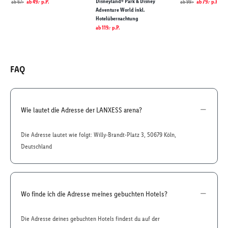
Disneyland® Park & Disney
ab
67.-
ab
49.-
p.P.
ab
99.-
ab
79.-
p.P.
Adventure World inkl.
Hotelübernachtung
ab
119.-
p.P.
FAQ
Wie lautet die Adresse der LANXESS arena?
Die Adresse lautet wie folgt: Willy-Brandt-Platz 3, 50679 Köln,
Deutschland
Wo finde ich die Adresse meines gebuchten Hotels?
Die Adresse deines gebuchten Hotels findest du auf der