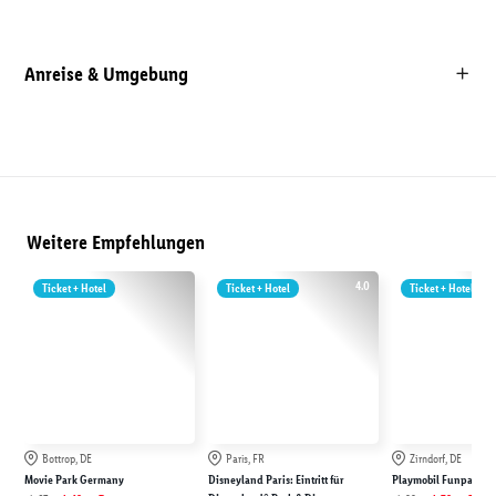
Anreise & Umgebung
Weitere Empfehlungen
4.0
Ticket + Hotel
Ticket + Hotel
Ticket + Hotel
Bottrop, DE
Paris, FR
Zirndorf, DE
Movie Park Germany
Disneyland Paris: Eintritt für
Playmobil Funpark