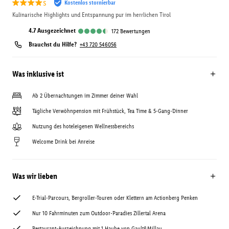
s
Kostenlos stornierbar
Kulinarische Highlights und Entspannung pur im herrlichen Tirol
4.7
ausgezeichnet
172
Bewertungen
Brauchst du Hilfe?
+43 720 546056
Was inklusive ist
Ab 2 Übernachtungen im Zimmer deiner Wahl
Tägliche Verwöhnpension mit Frühstück, Tea Time & 5-Gang-Dinner
Nutzung des hoteleigenen Wellnessbereichs
Welcome Drink bei Anreise
Was wir lieben
E-Trial-Parcours, Bergroller-Touren oder Klettern am Actionberg Penken
Nur 10 Fahrminuten zum Outdoor-Paradies Zillertal Arena
Restaurant-Auszeichnung mit 1 Haube von Gault&Millau