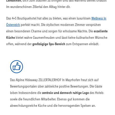
Landschaft
, dich zum Staunen zu bringen und lass während deines Urlaubs
im wunderschönen Zillertal den Alltag hinter dir.
Das 4⭑S Boutiquehotel hat alles zu bieten, was einen luxuriösen
Wellness in
Österreich
perfekt macht. Die stylischen modernen Zimmer versprühen
einen besonderen Charme und sorgen für erholsame Nächte. Die
exzellente
Küche
bietet wahre Gaumenfreuden und lässt keine kulinarischen Wünsche
offen, während der
großzügige Spa-Bereich
zum Entspannen einlädt.
Das Alpine Hideaway ZILLERTALERHOF in Mayrhofen freut sich auf
Bewertungsportalen über zahlreiche positive Bewertungen. Die Gäste
loben insbesondere die
zentrale und dennoch ruhige Lage
des Hotels
sowie die freundlichen Mitarbeiter. Ebenso gut kommen die
abwechslungsreiche Küche und die hervorragenden Speisen an.