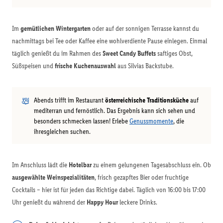
Im
gemütlichen Wintergarten
oder auf der sonnigen Terrasse kannst du
nachmittags bei Tee oder Kaffee eine wohlverdiente Pause einlegen. Einmal
täglich genießt du im Rahmen des
Sweet Candy Buffets
saftiges Obst,
Süßspeisen und
frische Kuchenauswahl
aus Silvias Backstube.
Abends trifft im Restaurant
österreichische Traditionsküche
auf
mediterran und fernöstlich. Das Ergebnis kann sich sehen und
besonders schmecken lassen! Erlebe
Genussmomente
, die
ihresgleichen suchen.
Im Anschluss lädt die
Hotelbar
zu einem gelungenen Tagesabschluss ein. Ob
ausgewählte Weinspezialitäten
, frisch gezapftes Bier oder fruchtige
Cocktails – hier ist für jeden das Richtige dabei. Täglich von 16:00 bis 17:00
Uhr genießt du während der
Happy Hour
leckere Drinks.