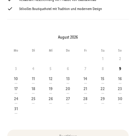
Stilvolles Boutiquehotel mit Tradition und modernem Design
August 2026
Mo
Di
Mi
Do
Fr
Sa
So
1
2
3
4
5
6
7
8
9
10
11
12
13
14
15
16
---
---
---
---
---
---
---
17
18
19
20
21
22
23
---
---
---
---
---
---
---
24
25
26
27
28
29
30
---
---
---
---
---
---
---
31
---