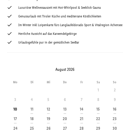
Luxuriöse Wellnessauszeit mit Hot-Whirlpool & Seeblick-Sauna
Genussurlaub mit Tiroler Küche und mediterrane Köstlichkeiten
Im Winter inkl Loipenkarte fürs Langlaufeldorado Sport & Vitalregion Achensee
Herrliche Aussicht auf das Karwendelgebirge
Urlaubsgefühle pur in der gemütlichen SeeBar
August 2026
Mo
Di
Mi
Do
Fr
Sa
So
1
2
3
4
5
6
7
8
9
10
11
12
13
14
15
16
---
---
---
---
---
---
17
18
19
20
21
22
23
---
---
---
---
---
---
---
24
25
26
27
28
29
30