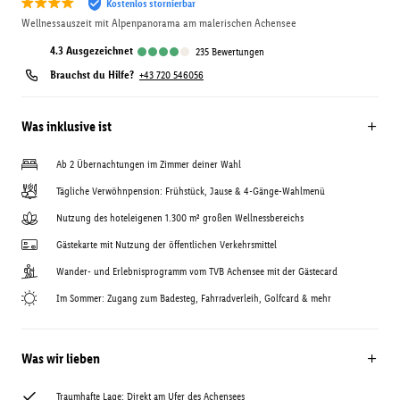
Kostenlos stornierbar
Wellnessauszeit mit Alpenpanorama am malerischen Achensee
4.3
ausgezeichnet
235
Bewertungen
Brauchst du Hilfe?
+43 720 546056
Was inklusive ist
Ab 2 Übernachtungen im Zimmer deiner Wahl
Tägliche Verwöhnpension: Frühstück, Jause & 4-Gänge-Wahlmenü
Nutzung des hoteleigenen 1.300 m² großen Wellnessbereichs
Gästekarte mit Nutzung der öffentlichen Verkehrsmittel
Wander- und Erlebnisprogramm vom TVB Achensee mit der Gästecard
Im Sommer: Zugang zum Badesteg, Fahrradverleih, Golfcard & mehr
Was wir lieben
Traumhafte Lage: Direkt am Ufer des Achensees