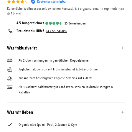
s
Kostenlos stornierbar
Kaiserliche Wellnessauszeit zwischen Kurstadt & Bergpanorama im top modernen
4⭑S Hotel
4.5
ausgezeichnet
25
Bewertungen
Brauchst du Hilfe?
+43 720 546056
Was inklusive ist
Ab 2 Übernachtungen im gemütlichen Doppelzimmer
Tägliche Halbpension mit Frühstücksbuffet & 3-Gang-Dinner
Zugang zum hoteleigenen Organic Alps Spa auf 450 m²
Ab 3 Nächten: Salzkammergut Card mit saisonalen Inklusivleistungen &
Rabatten
Was wir lieben
Organic Alps Spa mit Pool, 2 Saunen & Gym