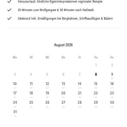
Genussurlaub: Köstliche Eigeninterpretationen regionaler Rezepte
20 Minuten zum Wolfgangsee & 30 Minuten nach Hallstadt
Gästecard inkl. Ermäßigungen bei Bergbahnen, Schiffsausflügen & Bädern
August 2026
Mo
Di
Mi
Do
Fr
Sa
So
1
2
3
4
5
6
7
8
9
---
10
11
12
13
14
15
16
---
---
---
---
---
---
---
17
18
19
20
21
22
23
---
---
---
---
---
---
---
24
25
26
27
28
29
30
---
---
---
---
---
---
---
31
---