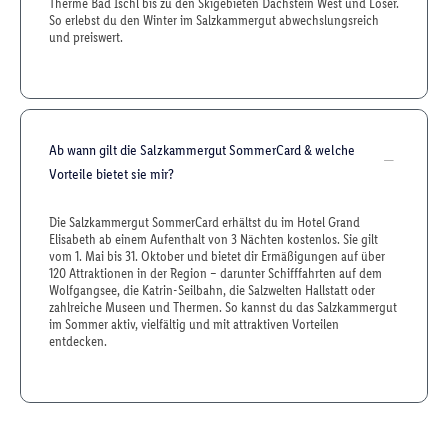
Therme Bad Ischl bis zu den Skigebieten Dachstein West und Loser.
So erlebst du den Winter im Salzkammergut abwechslungsreich
und preiswert.
Ab wann gilt die Salzkammergut SommerCard & welche
Vorteile bietet sie mir?
Die Salzkammergut SommerCard erhältst du im Hotel Grand
Elisabeth ab einem Aufenthalt von 3 Nächten kostenlos. Sie gilt
vom 1. Mai bis 31. Oktober und bietet dir Ermäßigungen auf über
120 Attraktionen in der Region – darunter Schifffahrten auf dem
Wolfgangsee, die Katrin-Seilbahn, die Salzwelten Hallstatt oder
zahlreiche Museen und Thermen. So kannst du das Salzkammergut
im Sommer aktiv, vielfältig und mit attraktiven Vorteilen
entdecken.