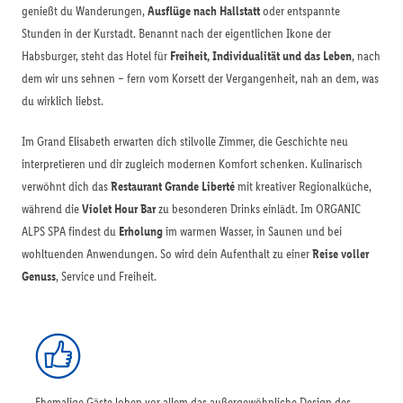
genießt du Wanderungen,
Ausflüge nach Hallstatt
oder entspannte
Stunden in der Kurstadt. Benannt nach der eigentlichen Ikone der
Habsburger, steht das Hotel für
Freiheit, Individualität und das Leben
, nach
dem wir uns sehnen – fern vom Korsett der Vergangenheit, nah an dem, was
du wirklich liebst.
Im Grand Elisabeth erwarten dich stilvolle Zimmer, die Geschichte neu
interpretieren und dir zugleich modernen Komfort schenken. Kulinarisch
verwöhnt dich das
Restaurant Grande Liberté
mit kreativer Regionalküche,
während die
Violet Hour Bar
zu besonderen Drinks einlädt. Im ORGANIC
ALPS SPA findest du
Erholung
im warmen Wasser, in Saunen und bei
wohltuenden Anwendungen. So wird dein Aufenthalt zu einer
Reise voller
Genuss
, Service und Freiheit.
Ehemalige Gäste loben vor allem das außergewöhnliche Design des