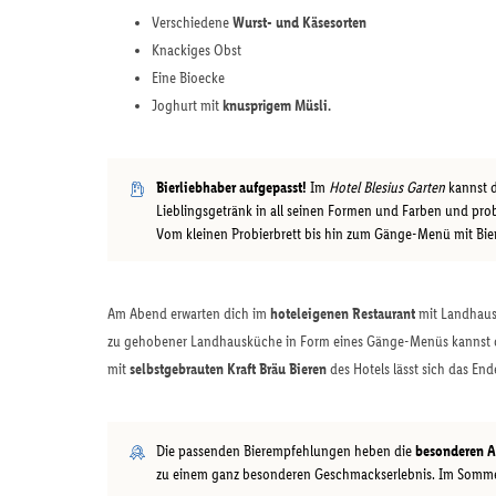
Verschiedene
Wurst- und Käsesorten
Knackiges Obst
Eine Bioecke
Joghurt mit
knusprigem Müsli.
Bierliebhaber aufgepasst!
Im
Hotel Blesius Garten
kannst d
Lieblingsgetränk in all seinen Formen und Farben und pro
Vom kleinen Probierbrett bis hin zum Gänge-Menü mit Bierb
Am Abend erwarten dich im
hoteleigenen Restaurant
mit Landhausf
zu gehobener Landhausküche in Form eines Gänge-Menüs kannst du
mit
selbstgebrauten Kraft Bräu Bieren
des Hotels lässt sich das En
Die passenden Bierempfehlungen heben die
besonderen A
zu einem ganz besonderen Geschmackserlebnis. Im Somme