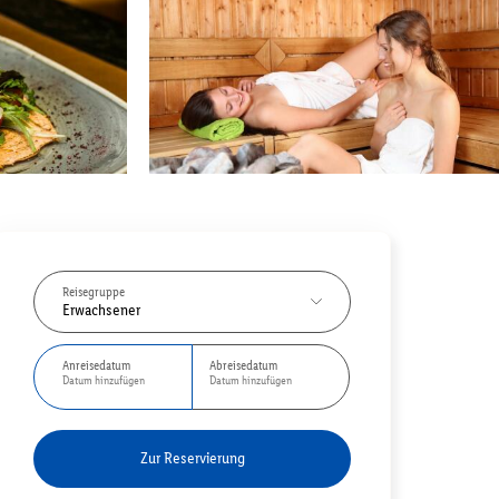
Reisegruppe
Erwachsener
Anreisedatum
Abreisedatum
Datum hinzufügen
Datum hinzufügen
Zur Reservierung