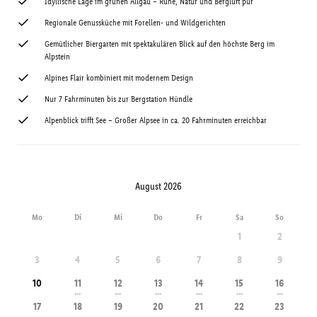
Idyllische Lage im grünen Allgäu – Ruhe, Natur und Bergluft pur
Regionale Genussküche mit Forellen- und Wildgerichten
Gemütlicher Biergarten mit spektakulären Blick auf den höchste Berg im
Alpstein
Alpines Flair kombiniert mit modernem Design
Nur 7 Fahrminuten bis zur Bergstation Hündle
Alpenblick trifft See – Großer Alpsee in ca. 20 Fahrminuten erreichbar
August 2026
Mo
Di
Mi
Do
Fr
Sa
So
1
2
3
4
5
6
7
8
9
10
11
12
13
14
15
16
---
---
---
---
---
---
17
18
19
20
21
22
23