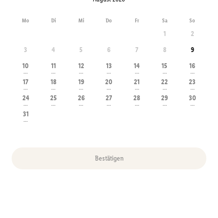
Mo
Di
Mi
Do
Fr
Sa
So
1
2
3
4
5
6
7
8
9
10
11
12
13
14
15
16
---
---
---
---
---
---
---
17
18
19
20
21
22
23
---
---
---
---
---
---
---
24
25
26
27
28
29
30
---
---
---
---
---
---
---
31
---
Bestätigen