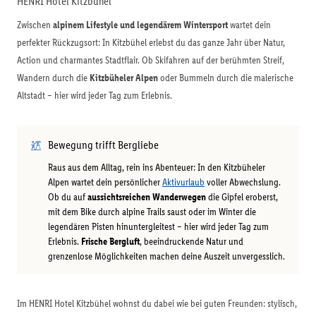
HENRI Hotel Kitzbühel
Zwischen
alpinem Lifestyle und legendärem Wintersport
wartet dein
perfekter Rückzugsort: In Kitzbühel erlebst du das ganze Jahr über Natur,
Action und charmantes Stadtflair. Ob Skifahren auf der berühmten Streif,
Wandern durch die
Kitzbüheler Alpen
oder Bummeln durch die malerische
Altstadt – hier wird jeder Tag zum Erlebnis.
Bewegung trifft Bergliebe
Raus aus dem Alltag, rein ins Abenteuer: In den Kitzbüheler
Alpen wartet dein persönlicher
Aktivurlaub
voller Abwechslung.
Ob du auf
aussichtsreichen Wanderwegen
die Gipfel eroberst,
mit dem Bike durch alpine Trails saust oder im Winter die
legendären Pisten hinuntergleitest – hier wird jeder Tag zum
Erlebnis.
Frische Bergluft
, beeindruckende Natur und
grenzenlose Möglichkeiten machen deine Auszeit unvergesslich.
Im HENRI Hotel Kitzbühel wohnst du dabei wie bei guten Freunden: stylisch,