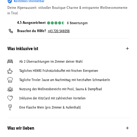
Kostenlos stornierbar
Deine Alpenauszeit: stilvoller Boutique-Charme & entspannte Wellnessmomente
in Tirol
4.5
ausgezeichnet
6
Bewertungen
Brauchst du Hilfe?
+43 720 546056
Was inklusive ist
Ab 2 Übernachtungen im Zimmer deiner Wahl
Tägliches HENRI Frühstücksbuffet mit frischen Eierspeisen
Tägliche Tiroler Jause am Nachmittag mit herzhaften Schmankerln
Nutzung des Wellnessbereichs mit Pool, Sauna & Dampfbad
Inklusive der KitzCard mit zahlreichen Vorteilen
Eine Flasche Wein (pro Zimmer & Aufenthalt)
Was wir lieben