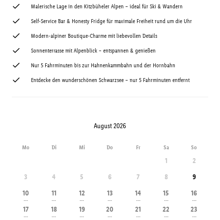
Malerische Lage in den Kitzbüheler Alpen – ideal für Ski & Wandern
Self-Service Bar & Honesty Fridge für maximale Freiheit rund um die Uhr
Modern-alpiner Boutique-Charme mit liebevollen Details
Sonnenterrasse mit Alpenblick – entspannen & genießen
Nur 5 Fahrminuten bis zur Hahnenkammbahn und der Hornbahn
Entdecke den wunderschönen Schwarzsee – nur 5 Fahrminuten entfernt
August 2026
Mo
Di
Mi
Do
Fr
Sa
So
1
2
3
4
5
6
7
8
9
10
11
12
13
14
15
16
---
---
---
---
---
---
---
17
18
19
20
21
22
23
---
---
---
---
---
---
---