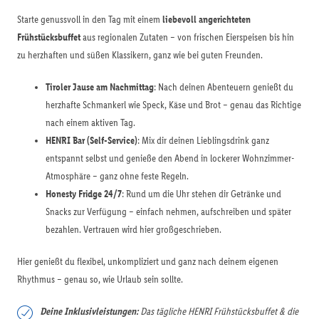
Starte genussvoll in den Tag mit einem
liebevoll angerichteten
Frühstücksbuffet
aus regionalen Zutaten – von frischen Eierspeisen bis hin
zu herzhaften und süßen Klassikern, ganz wie bei guten Freunden.
Tiroler Jause am Nachmittag
: Nach deinen Abenteuern genießt du
herzhafte Schmankerl wie Speck, Käse und Brot – genau das Richtige
nach einem aktiven Tag.
HENRI Bar (Self-Service)
: Mix dir deinen Lieblingsdrink ganz
entspannt selbst und genieße den Abend in lockerer Wohnzimmer-
Atmosphäre – ganz ohne feste Regeln.
Honesty Fridge 24/7
: Rund um die Uhr stehen dir Getränke und
Snacks zur Verfügung – einfach nehmen, aufschreiben und später
bezahlen. Vertrauen wird hier großgeschrieben.
Hier genießt du flexibel, unkompliziert und ganz nach deinem eigenen
Rhythmus – genau so, wie Urlaub sein sollte.
Deine Inklusivleistungen:
Das tägliche HENRI Frühstücksbuffet & die