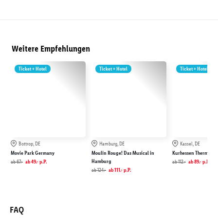
Weitere Empfehlungen
Ticket + Hotel
Ticket + Hotel
Ticket + Hotel
Bottrop, DE
Hamburg, DE
Kassel, DE
Movie Park Germany
Moulin Rouge! Das Musical in
Kurhessen Therme in 
Hamburg
ab
67.-
ab
49.-
p.P.
ab
112.-
ab
89.-
p.P.
ab
124.-
ab
111.-
p.P.
FAQ