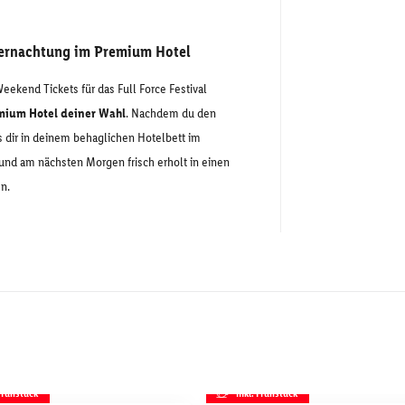
bernachtung im Premium Hotel
eekend Tickets für das Full Force Festival
emium Hotel deiner Wahl
. Nachdem du den
s dir in deinem behaglichen Hotelbett im
nd am nächsten Morgen frisch erholt in einen
n.
 Frühstück
inkl. Frühstück