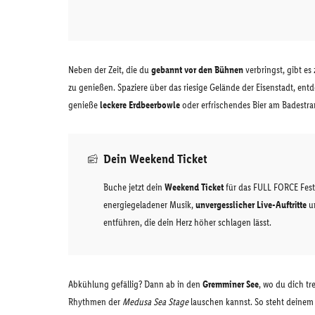
Neben der Zeit, die du
gebannt vor den Bühnen
verbringst, gibt es
zu genießen. Spaziere über das riesige Gelände der Eisenstadt, 
genieße
leckere Erdbeerbowle
oder erfrischendes Bier am Badestra
Dein Weekend Ticket
Buche jetzt dein
Weekend Ticket
für das FULL FORCE Festi
energiegeladener Musik,
unvergesslicher Live-Auftritte
un
entführen, die dein Herz höher schlagen lässt.
Abkühlung gefällig? Dann ab in den
Gremminer See
, wo du dich tr
Rhythmen der
Medusa Sea Stage
lauschen kannst. So steht deine