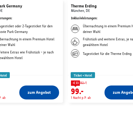
ark Germany
Therme Erding
DE
München, DE
istungen
:
Inklusivleistungen
:
agesticket oder 2-Tagesticket für den
Übernachtung in einem Premium 
ovie Park Germany
deiner Wahl
bernachtung in einem Premium Hotel
Frühstück und weitere Extras, je n
einer Wahl
gewähltem Hotel
eitere Extras wie Frühstück – je nach
Tagesticket für die Therme Erding
ewähltem Hotel
 Hotel
Ticket + Hotel
1)
-€ 33
132.-
99.-
zum Angebot
zum Angeb
P. ab
1 Nacht p.P. ab