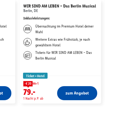
WIR SIND AM LEBEN – Das Berlin Musical
STARLIGHT E
Berlin, DE
Bochum, DE
Inklusivleistungen
:
Inklusivleistunge
Hotel
Übernachtung im Premium Hotel deiner
Bestplat
Wahl
im STAR
ach
Weitere Extras wie Frühstück, je nach
Übernach
gewähltem Hotel
Premium
Tickets für WIR SIND AM LEBEN – Das
Frühstüc
Berlin Musical
gewählt
Ticket + Hotel
Ticket + Hotel
1)
1)
-€ 20
99.-
-€ 37
149.-
79.-
112.-
ot
zum Angebot
1 Nacht p.P. ab
1 Nacht p.P. ab