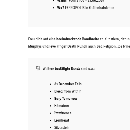
Wann?
Vom 21.06 - 23.06.2024
Wo?
FERROPOLIS in Gräfenhainichen
Freu dich auf eine
beeindruckende Bandbreite
an Künstlern, darun
Murphys und Five Finger Death Punch
auch Bad Religion, Ice Nine 
Weitere
bestätigte Bands
sind u.a.:
As December Falls
Bleed from Within
Bury Tomorrow
Hämatom
Imminence
Lionheart
Silverstein