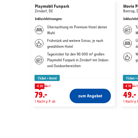
Playmobil Funpark
Movie P
Zirndorf, DE
Bottrop, 
Inklusivleistungen
:
Inklusivle
Übernachtung im Premium Hotel deiner
T
Wahl
M
Frühstück und weitere Extras, je nach
Ü
gewähltem Hotel
d
Tagesticket für den 90.000 m² großen
W
Playmobil Funpark in Zirndorf mit Indoor-
g
und Outdoorbereichen
Ticket + Hotel
Ticket +
1)
1)
-€ 20
99.-
-€ 18
67.-
79.-
49.-
zum Angebot
1 Nacht p.P. ab
1 Nacht p.