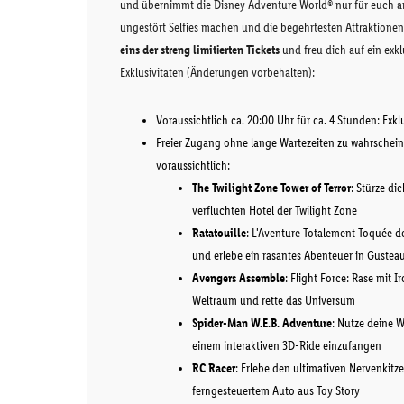
und übernimmt die Disney Adventure World® nur für euch a
ungestört Selfies machen und die begehrtesten Attraktionen, 
eins der streng limitierten Tickets
und freu dich auf ein exkl
Exklusivitäten (Änderungen vorbehalten):
Voraussichtlich ca. 20:00 Uhr für ca. 4 Stunden: Ex
Freier Zugang ohne lange Wartezeiten zu wahrscheinl
voraussichtlich:
The Twilight Zone Tower of Terror
: Stürze di
verfluchten Hotel der Twilight Zone
Ratatouille
: L'Aventure Totalement Toquée d
und erlebe ein rasantes Abenteuer in Gusteau
Avengers Assemble
: Flight Force: Rase mit
Weltraum und rette das Universum
Spider-Man W.E.B. Adventure
: Nutze deine 
einem interaktiven 3D-Ride einzufangen
RC Racer
: Erlebe den ultimativen Nervenkitze
ferngesteuertem Auto aus Toy Story