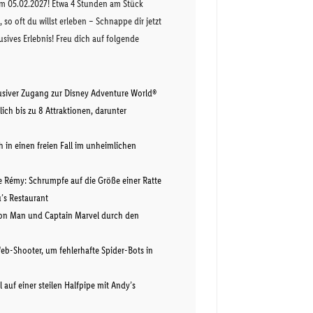
m 05.02.2027! Etwa 4 Stunden am Stück
so oft du willst erleben – Schnappe dir jetzt
usives Erlebnis! Freu dich auf folgende
klusiver Zugang zur Disney Adventure World®
ich bis zu 8 Attraktionen, darunter
ch in einen freien Fall im unheimlichen
e Rémy: Schrumpfe auf die Größe einer Ratte
’s Restaurant
 Iron Man und Captain Marvel durch den
Web-Shooter, um fehlerhafte Spider-Bots in
l auf einer steilen Halfpipe mit Andy’s