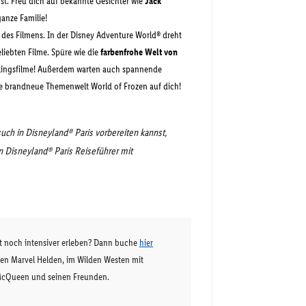
st. Freu dich auf bekannte Gesichter wie
Jack
ganze Familie!
 des Filmens. In der Disney Adventure World® dreht
liebten Filme. Spüre wie die
farbenfrohe Welt von
lingsfilme! Außerdem warten auch spannende
e brandneue Themenwelt World of Frozen auf dich!
uch in Disneyland® Paris vorbereiten kannst,
n Disneyland® Paris Reiseführer mit
t noch intensiver erleben? Dann buche
hier
nen Marvel Helden, im Wilden Westen mit
 McQueen und seinen Freunden.