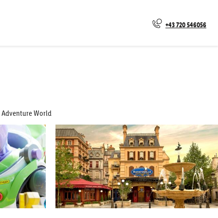
+43 720 546056
ey Adventure World