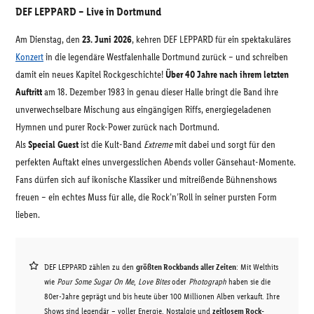
DEF LEPPARD – Live in Dortmund
Am Dienstag, den
23. Juni 2026
, kehren DEF LEPPARD für ein spektakuläres
Konzert
in die legendäre Westfalenhalle Dortmund zurück – und schreiben
damit ein neues Kapitel Rockgeschichte!
Über 40 Jahre nach ihrem letzten
Auftritt
am 18. Dezember 1983 in genau dieser Halle bringt die Band ihre
unverwechselbare Mischung aus eingängigen Riffs, energiegeladenen
Hymnen und purer Rock-Power zurück nach Dortmund.
Als
Special Guest
ist die Kult-Band
Extreme
mit dabei und sorgt für den
perfekten Auftakt eines unvergesslichen Abends voller Gänsehaut-Momente.
Fans dürfen sich auf ikonische Klassiker und mitreißende Bühnenshows
freuen – ein echtes Muss für alle, die Rock’n’Roll in seiner pursten Form
lieben.
DEF LEPPARD zählen zu den
größten Rockbands aller Zeiten
: Mit Welthits
wie
Pour Some Sugar On Me
,
Love Bites
oder
Photograph
haben sie die
80er-Jahre geprägt und bis heute über 100 Millionen Alben verkauft. Ihre
Shows sind legendär – voller Energie, Nostalgie und
zeitlosem Rock-