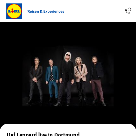
Def Leppard live in Dortmund