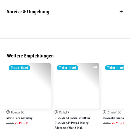
Anreise & Umgebung
Weitere Empfehlungen
4.0
Ticket + Hotel
Ticket + Hotel
Ticket + Hotel
Bottrop, DE
Paris, FR
Zirndorf, DE
Movie Park Germany
Disneyland Paris: Eintritt für
Playmobil Funpark
Disneyland® Park & Disney
ab
67.-
ab
49.-
p.P.
ab
99.-
ab
79.-
p.P.
Adventure World inkl.