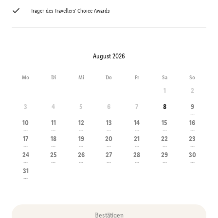
Träger des Travellers' Choice Awards
August 2026
Mo
Di
Mi
Do
Fr
Sa
So
1
2
3
4
5
6
7
8
9
---
10
11
12
13
14
15
16
---
---
---
---
---
---
---
17
18
19
20
21
22
23
---
---
---
---
---
---
---
24
25
26
27
28
29
30
---
---
---
---
---
---
---
31
---
Bestätigen