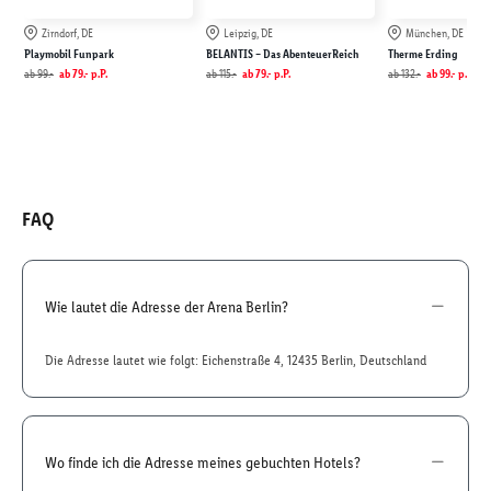
Zirndorf, DE
Leipzig, DE
München, DE
Playmobil Funpark
BELANTIS – Das AbenteuerReich
Therme Erding
ab
99.-
ab
79.-
p.P.
ab
115.-
ab
79.-
p.P.
ab
132.-
ab
99.-
p.P.
FAQ
Wie lautet die Adresse der Arena Berlin?
Die Adresse lautet wie folgt: Eichenstraße 4, 12435 Berlin, Deutschland
Wo finde ich die Adresse meines gebuchten Hotels?