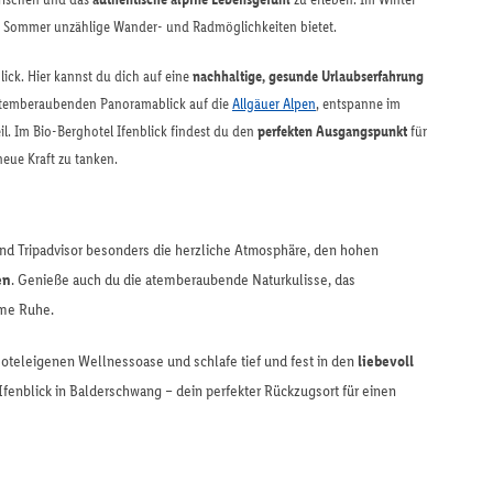
r Sommer unzählige Wander- und Radmöglichkeiten bietet.
lick. Hier kannst du dich auf eine
nachhaltige, gesunde Urlaubserfahrung
atemberaubenden Panoramablick auf die
Allgäuer Alpen
, entspanne im
l. Im Bio-Berghotel Ifenblick findest du den
perfekten Ausgangspunkt
für
neue Kraft zu tanken.
nd Tripadvisor besonders die herzliche Atmosphäre, den hohen
en
. Genieße auch du die atemberaubende Naturkulisse, das
ame Ruhe.
oteleigenen Wellnessoase und schlafe tief und fest in den
liebevoll
Ifenblick in Balderschwang – dein perfekter Rückzugsort für einen