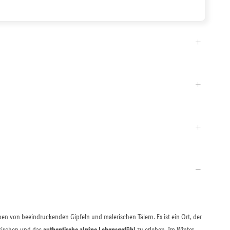
n von beeindruckenden Gipfeln und malerischen Tälern. Es ist ein Ort, der
frischen und das
authentische alpine Lebensgefühl
zu erleben. Im Winter