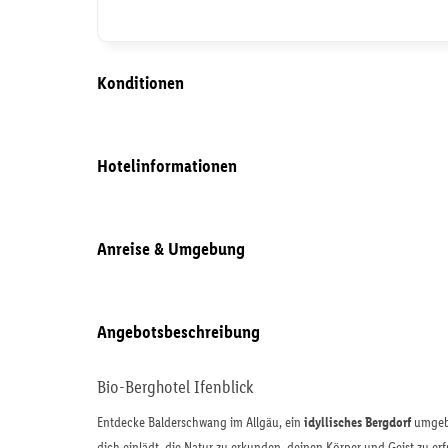
Konditionen
Hotelinformationen
Anreise & Umgebung
Angebotsbeschreibung
Bio-Berghotel Ifenblick
Entdecke Balderschwang im Allgäu, ein
idyllisches Bergdorf
umgebe
dich einlädt, die Natur zu erkunden, deinen Körper und Geist zu er