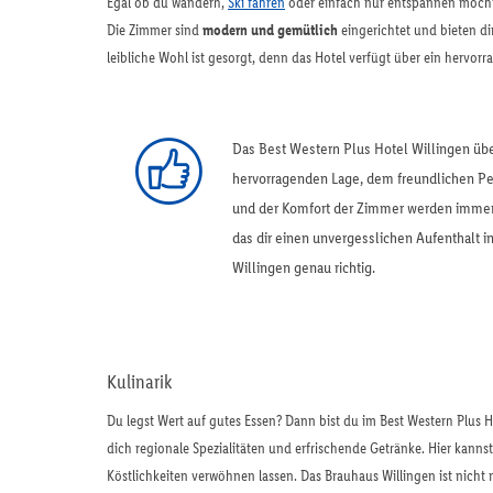
Egal ob du wandern,
Ski fahren
oder einfach nur entspannen möchte
Die Zimmer sind
modern und gemütlich
eingerichtet und bieten di
leibliche Wohl ist gesorgt, denn das Hotel verfügt über ein hervor
Das Best Western Plus Hotel Willingen üb
hervorragenden Lage, dem freundlichen P
und der Komfort der Zimmer werden immer 
das dir einen unvergesslichen Aufenthalt i
Willingen genau richtig.
Kulinarik
Du legst Wert auf gutes Essen? Dann bist du im Best Western Plus H
dich regionale Spezialitäten und erfrischende Getränke. Hier kann
Köstlichkeiten verwöhnen lassen. Das Brauhaus Willingen ist nicht