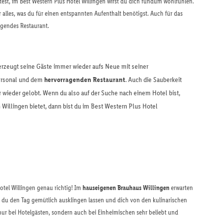
st, im Best Western Plus Hotel Willingen wirst du dich rundum wohlfühlen.
r alles, was du für einen entspannten Aufenthalt benötigst. Auch für das
ragendes Restaurant.
erzeugt seine Gäste immer wieder aufs Neue mit seiner
ersonal und dem
hervorragenden Restaurant
. Auch die Sauberkeit
wieder gelobt. Wenn du also auf der Suche nach einem Hotel bist,
n Willingen bietet, dann bist du im Best Western Plus Hotel
otel Willingen genau richtig! Im
hauseigenen Brauhaus Willingen
erwarten
st du den Tag gemütlich ausklingen lassen und dich von den kulinarischen
 nur bei Hotelgästen, sondern auch bei Einheimischen sehr beliebt und