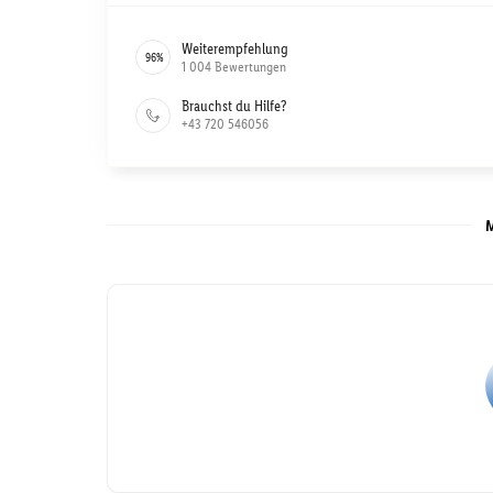
Weiterempfehlung
96
%
1 004
Bewertungen
Brauchst du Hilfe?
+43 720 546056
M