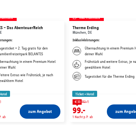
 Frühstück
inkl. Frühstück
S – Das AbenteuerReich
Therme Erding
DE
München, DE
istungen
:
Inklusivleistungen
:
agesticket + 2. Tag gratis für den
Übernachtung in einem Premium 
amilienfreizeitpark BELANTIS
deiner Wahl
bernachtung in einem Premium Hotel
Frühstück und weitere Extras, je n
einer Wahl
gewähltem Hotel
eitere Extras wie Frühstück, je nach
Tagesticket für die Therme Erding
ewähltem Hotel
 Hotel
Ticket + Hotel
1)
1)
-€ 33
132.-
99.-
zum Angebot
zum Angeb
P. ab
1 Nacht p.P. ab