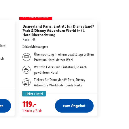
inkl. Frühstück
inkl. Frühstü
Disneyland Paris: Eintritt für Disneyland®
STARLIGHT E
Park & Disney Adventure World inkl.
Bochum, DE
Hotelübernachtung
Inklusivleistunge
Paris, FR
Hotel
Bestplat
Inklusivleistungen
:
im STAR
Übernachtung in einem qualitätsgeprüften
ach
Übernach
Premium Hotel deiner Wahl
Premium
Weitere Extras wie Frühstück, je nach
Frühstüc
gewähltem Hotel
gewählt
Tickets für Disneyland® Park, Disney
Adventure World oder beide Parks
Ticket + Hotel
Ticket + Hotel
1)
-€ 37
149.-
119.-
112.-
ot
zum Angebot
1 Nacht p.P. ab
1 Nacht p.P. ab