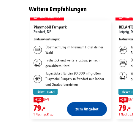
Weitere Empfehlungen
inkl. Frühstück
inkl.
Playmobil Funpark
BELANTI
Zirndorf, DE
Leipzig, 
Inklusivleistungen
:
Inklusivle
Übernachtung im Premium Hotel deiner
T
Wahl
F
Frühstück und weitere Extras, je nach
Ü
gewähltem Hotel
d
Tagesticket für den 90.000 m² großen
W
Playmobil Funpark in Zirndorf mit Indoor-
g
und Outdoorbereichen
Ticket + Hotel
Ticket +
1)
-€ 20
99.-
-€ 36
115.-
79.-
79.-
zum Angebot
1 Nacht p.P. ab
1 Nacht p.