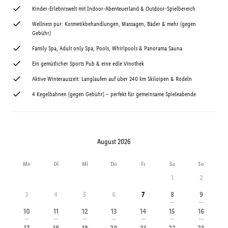
Kinder-Erlebniswelt mit Indoor-Abenteuerland & Outdoor-Spielbereich
Wellness pur: Kosmetikbehandlungen, Massagen, Bäder & mehr (gegen
Gebühr)
Family Spa, Adult only Spa, Pools, Whirlpools & Panorama Sauna
Ein gemütlicher Sports Pub & eine edle Vinothek
Aktive Winterauszeit: Langlaufen auf über 240 km Skiloipen & Rodeln
4 Kegelbahnen (gegen Gebühr) – perfekt für gemeinsame Spieleabende
August 2026
Mo
Di
Mi
Do
Fr
Sa
So
1
2
3
4
5
6
7
8
9
---
---
10
11
12
13
14
15
16
---
---
---
---
---
---
---