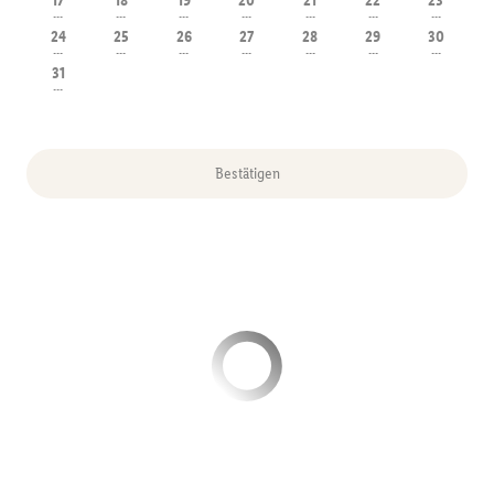
17
18
19
20
21
22
23
---
---
---
---
---
---
---
24
25
26
27
28
29
30
---
---
---
---
---
---
---
31
---
Bestätigen