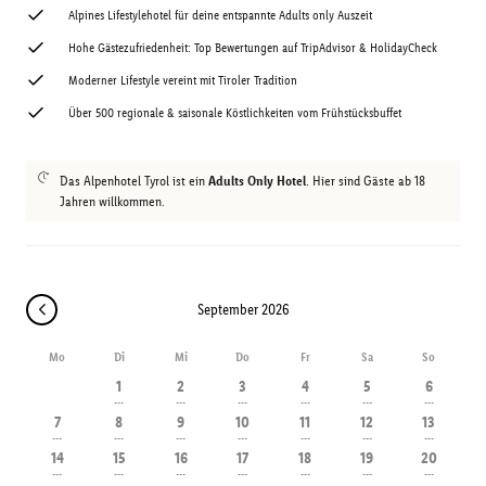
Alpines Lifestylehotel für deine entspannte Adults only Auszeit
Hohe Gästezufriedenheit: Top Bewertungen auf TripAdvisor & HolidayCheck
Moderner Lifestyle vereint mit Tiroler Tradition
Über 500 regionale & saisonale Köstlichkeiten vom Frühstücksbuffet
Das Alpenhotel Tyrol ist ein
Adults Only Hotel
. Hier sind Gäste ab 18
Jahren willkommen.
September 2026
Mo
Di
Mi
Do
Fr
Sa
So
1
2
3
4
5
6
---
---
---
---
---
---
7
8
9
10
11
12
13
---
---
---
---
---
---
---
14
15
16
17
18
19
20
---
---
---
---
---
---
---