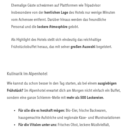
Ehemalige Gäste schwärmen auf Plattformen wie Tripadvisor
insbesondere von der
herrlichen Lage
des Hotels nur wenige Minuten
vom Achensee entfernt. Darüber hinaus werden das freundliche
Personal und die
lockere Atmosphäre
gelobt.
Als Highlight des Hotels stellt sich eindeutig das reichhaltige
Frühstücksbuffet heraus, das mit seiner
großen Auswahl
begeistert.
Kulinarik im Alpenhotel
Wie kannst du schon besser in den Tag starten, als bei einem
ausgiebigen
Frühstück?
Im Alpenhotel erwartet dich am Morgen nicht einfach ein Buffet,
sondern eine ganze Schlemm-Meile mit
mehr als 500 Leckereien
.
Für alle die es herzhaft mögen:
Bio-Eier, frische Backwaren,
hausgemachte Aufstriche und regionale Käse- und Wurstvariationen
Für die Vitalen unter uns:
Frisches Obst, leckere Müslivielfalt,