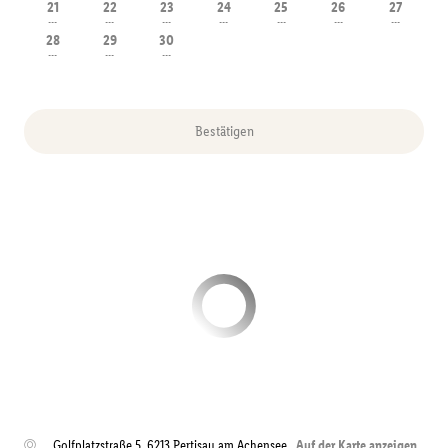
21
22
23
24
25
26
27
---
---
---
---
---
---
---
28
29
30
---
---
---
Bestätigen
Golfplatzstraße 5
,
6213
Pertisau am Achensee
Auf der Karte anzeigen