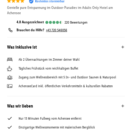
Kostenlos stornierbar
Genieße pure Entspannung im Outdoor-Paradies im Adults Only Hotel am
Achensee
4.8
ausgezeichnet
220
Bewertungen
Brauchst du Hilfe?
+43 720 546056
Was inklusive ist
Ab 2 Übernachtungen im Zimmer deiner Wahl
Tägliches Frühstück vom reichhaltigen Buffet
Zugang zum Wellnessbereich mit 5 In- und Outdoor Saunen & Naturpool
AchenseeCard inkl. öffentlichen Verkehrsmitteln & kulturellen Rabatten
Was wir lieben
Nur 13 Minuten Fußweg vom Achensee entfernt
Einzigartige Wellnessmomente mit malerischem Bergblick