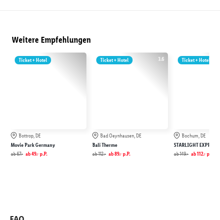
Weitere Empfehlungen
3.6
Ticket + Hotel
Ticket + Hotel
Ticket + Hotel
Bottrop, DE
Bad Oeynhausen, DE
Bochum, DE
Movie Park Germany
Bali Therme
STARLIGHT EXPRESS
ab
67.-
ab
49.-
p.P.
ab
112.-
ab
89.-
p.P.
ab
149.-
ab
112.-
p.P.
FAQ