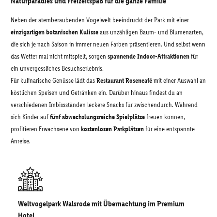
Naturparadies und Freizeitspaß für die ganze Familie
Neben der atemberaubenden Vogelwelt beeindruckt der Park mit einer
einzigartigen botanischen Kulisse
aus unzähligen Baum- und Blumenarten,
die sich je nach Saison in immer neuen Farben präsentieren. Und selbst wenn
das Wetter mal nicht mitspielt, sorgen
spannende Indoor-Attraktionen
für
ein unvergessliches Besuchserlebnis.
Für kulinarische Genüsse lädt das
Restaurant Rosencafé
mit einer Auswahl an
köstlichen Speisen und Getränken ein. Darüber hinaus findest du an
verschiedenen Imbissständen leckere Snacks für zwischendurch. Während
sich Kinder auf
fünf abwechslungsreiche Spielplätze
freuen können,
profitieren Erwachsene von
kostenlosen Parkplätzen
für eine entspannte
Anreise.
Weltvogelpark Walsrode mit Übernachtung im Premium
Hotel