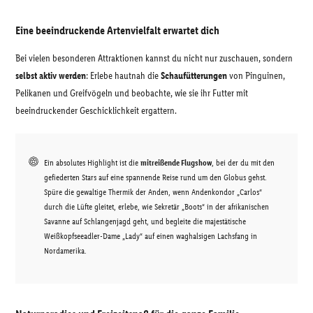
Eine beeindruckende Artenvielfalt erwartet dich
Bei vielen besonderen Attraktionen kannst du nicht nur zuschauen, sondern
selbst aktiv werden
: Erlebe hautnah die
Schaufütterungen
von Pinguinen,
Pelikanen und Greifvögeln und beobachte, wie sie ihr Futter mit
beeindruckender Geschicklichkeit ergattern.
Ein absolutes Highlight ist die
mitreißende Flugshow
, bei der du mit den
gefiederten Stars auf eine spannende Reise rund um den Globus gehst.
Spüre die gewaltige Thermik der Anden, wenn Andenkondor „Carlos“
durch die Lüfte gleitet, erlebe, wie Sekretär „Boots“ in der afrikanischen
Savanne auf Schlangenjagd geht, und begleite die majestätische
Weißkopfseeadler-Dame „Lady“ auf einen waghalsigen Lachsfang in
Nordamerika.