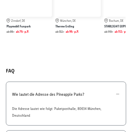
Zirndorf, DE
München, DE
Bochum, DE
Playmobil Funpark
Therme Erding
STARLIGHT EXPRESS
ab
99.-
ab
79.-
p.P.
ab
132.-
ab
99.-
p.P.
ab
149.-
ab
112.-
p.P.
FAQ
Wie lautet die Adresse des Pineapple Parks?
Die Adresse lautet wie folgt: Paketposthalle, 80634 München,
Deutschland