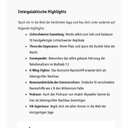
Intergalaktische Highlights
Tauch ein in die Welt der berühmten Saga und freu dich unter anderem auf
folgende Highlights:
Lichtschwerter Sammlung
: Werde selbst zum Jedi und bestaune
10 handgefertigte Lichtschwerter-Replikate
Thron des Imperators
: Nimm Platz und spüre die Dunkle Seite der
Macht
Snowspeeder
: Bewundere das selbst gebaute Fahrzeug der
Rebellenallians im Maßstab 1:2
X-Wing-Fighter
: Das ikonische Raumschiff erwartet dich als
lebensgroßer Nachbau
Kommandobrücke des Sternzerstörers
: Entdecke 10 verschiedene
Raumschiffe wie z.B den Millennium Falke
Podracer
: Auch den Podracer von Anakin Skywalker kannst du
hier als lebensgroßen Nachbau besichtigen
VR-Experience
: Begib dich mit allen Sinnen in die Welt der
einzigartigen Sage