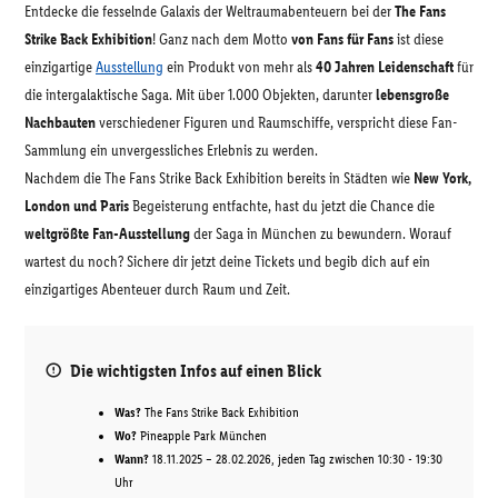
Entdecke die fesselnde Galaxis der Weltraumabenteuern bei der
The Fans
Strike Back Exhibition
! Ganz nach dem Motto
von Fans für Fans
ist diese
einzigartige
Ausstellung
ein Produkt von mehr als
40 Jahren Leidenschaft
für
die intergalaktische Saga. Mit über 1.000 Objekten, darunter
lebensgroße
Nachbauten
verschiedener Figuren und Raumschiffe, verspricht diese Fan-
Sammlung ein unvergessliches Erlebnis zu werden.
Nachdem die The Fans Strike Back Exhibition bereits in Städten wie
New York,
London und Paris
Begeisterung entfachte, hast du jetzt die Chance die
weltgrößte Fan-Ausstellung
der Saga in München zu bewundern. Worauf
wartest du noch? Sichere dir jetzt deine Tickets und begib dich auf ein
einzigartiges Abenteuer durch Raum und Zeit.
Die wichtigsten Infos auf einen Blick
Was?
The Fans Strike Back Exhibition
Wo?
Pineapple Park München
Wann?
18.11.2025 – 28.02.2026, jeden Tag zwischen 10:30 - 19:30
Uhr