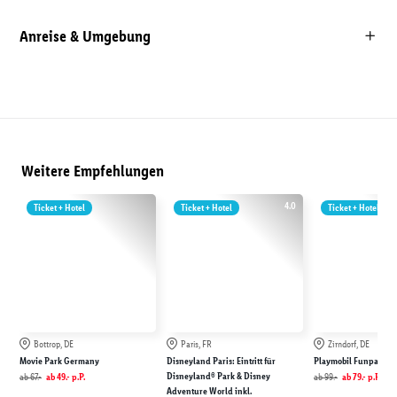
Anreise & Umgebung
Weitere Empfehlungen
4.0
Ticket + Hotel
Ticket + Hotel
Ticket + Hotel
Bottrop, DE
Paris, FR
Zirndorf, DE
Movie Park Germany
Disneyland Paris: Eintritt für
Playmobil Funpark
Disneyland® Park & Disney
ab
67.-
ab
49.-
p.P.
ab
99.-
ab
79.-
p.P.
Adventure World inkl.