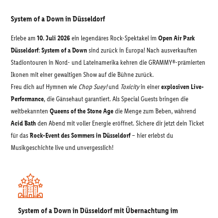
System of a Down in Düsseldorf
Erlebe am
10. Juli 2026
ein legendäres Rock-Spektakel im
Open Air Park
Düsseldorf
:
System of a Down
sind zurück in Europa! Nach ausverkauften
Stadiontouren in Nord- und Lateinamerika kehren die GRAMMY®-prämierten
Ikonen mit einer gewaltigen Show auf die Bühne zurück.
Freu dich auf Hymnen wie
Chop Suey!
und
Toxicity
in einer
explosiven Live-
Performance
, die Gänsehaut garantiert. Als Special Guests bringen die
weltbekannten
Queens of the Stone Age
die Menge zum Beben, während
Acid Bath
den Abend mit voller Energie eröffnet. Sichere dir jetzt dein Ticket
für das
Rock-Event des Sommers in Düsseldorf
– hier erlebst du
Musikgeschichte live und unvergesslich!
System of a Down in Düsseldorf mit Übernachtung im