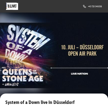
+43 720 546056
System of a Down live in Düsseldorf