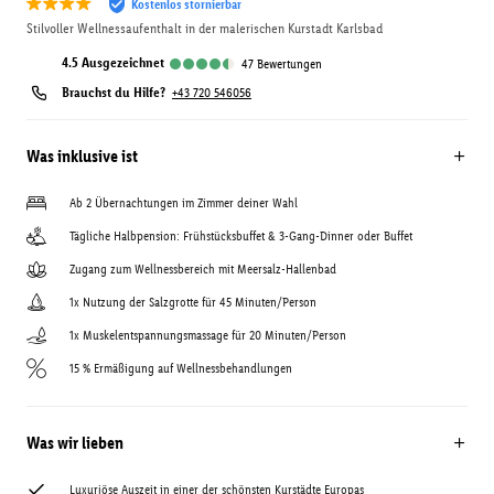
Kostenlos stornierbar
Stilvoller Wellnessaufenthalt in der malerischen Kurstadt Karlsbad
4.5
ausgezeichnet
47
Bewertungen
Brauchst du Hilfe?
+43 720 546056
Was inklusive ist
Ab 2 Übernachtungen im Zimmer deiner Wahl
Tägliche Halbpension: Frühstücksbuffet & 3-Gang-Dinner oder Buffet
Zugang zum Wellnessbereich mit Meersalz-Hallenbad
1x Nutzung der Salzgrotte für 45 Minuten/Person
1x Muskelentspannungsmassage für 20 Minuten/Person
15 % Ermäßigung auf Wellnessbehandlungen
Was wir lieben
Luxuriöse Auszeit in einer der schönsten Kurstädte Europas