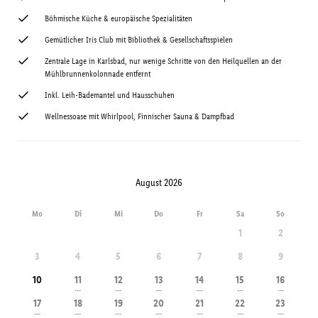
Böhmische Küche & europäische Spezialitäten
Gemütlicher Iris Club mit Bibliothek & Gesellschaftsspielen
Zentrale Lage in Karlsbad, nur wenige Schritte von den Heilquellen an der
Mühlbrunnenkolonnade entfernt
Inkl. Leih-Bademantel und Hausschuhen
Wellnessoase mit Whirlpool, Finnischer Sauna & Dampfbad
August 2026
Mo
Di
Mi
Do
Fr
Sa
So
1
2
3
4
5
6
7
8
9
10
11
12
13
14
15
16
---
---
---
---
---
---
17
18
19
20
21
22
23
---
---
---
---
---
---
---