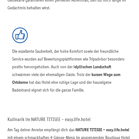
Gästekarte garantieren einen perfekten Aufenthalt, den du noch lange im
Gedächtnis behalten wirst.
Die exzellente Sauberkeit, der hohe Komfort sowie der freundliche
Service wurden auf Bewertungsplattformen wie Tripadvisor besonders
positiv hervorgehoben. Auch von der
idyllischen Landschaft
schwärmen viele der ehemaligen Gäste. Trotz der
kurzen Wege zum
Ortskerne
hat das Hotel eine ruhige Lage und der hauseigene
Badestrand eignet sich für die ganze Familie.
Kulinarik im NATURE TITISEE – easy.life.hotel
Am Tag deiner Anreise empfängt dich das
NATURE TITISEE – easy.life.hotel
mit einem schmackhaften 4-Gänge-Menü im angrenzenden Boutique Hotel