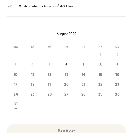
Mit der Gästekarte kostenlos ÖPNV fahren
August 2026
Mo
Di
Mi
Do
Fr
Sa
So
1
2
3
4
5
6
7
8
9
---
---
---
10
11
12
13
14
15
16
---
---
---
---
---
---
---
17
18
19
20
21
22
23
---
---
---
---
---
---
---
24
25
26
27
28
29
30
---
---
---
---
---
---
---
31
---
Bestätigen