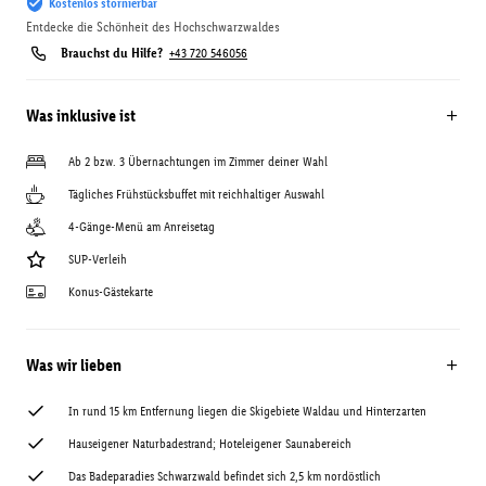
Kostenlos stornierbar
Entdecke die Schönheit des Hochschwarzwaldes
Brauchst du Hilfe?
+43 720 546056
Was inklusive ist
Ab 2 bzw. 3 Übernachtungen im Zimmer deiner Wahl
Tägliches Frühstücksbuffet mit reichhaltiger Auswahl
4-Gänge-Menü am Anreisetag
SUP-Verleih
Konus-Gästekarte
Was wir lieben
In rund 15 km Entfernung liegen die Skigebiete Waldau und Hinterzarten
Hauseigener Naturbadestrand; Hoteleigener Saunabereich
Das Badeparadies Schwarzwald befindet sich 2,5 km nordöstlich