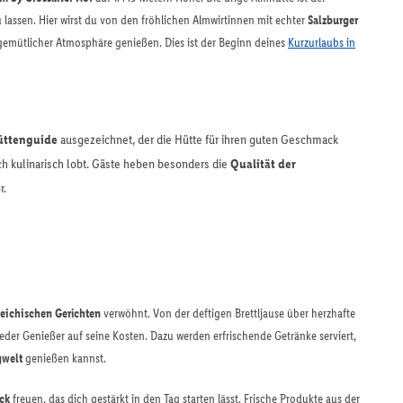
 lassen. Hier wirst du von den fröhlichen Almwirtinnen mit echter
Salzburger
emütlicher Atmosphäre genießen. Dies ist der Beginn deines
Kurzurlaubs in
üttenguide
ausgezeichnet, der die Hütte für ihren guten Geschmack
uch kulinarisch lobt. Gäste heben besonders die
Qualität der
.​
rreichischen Gerichten
verwöhnt. Von der deftigen Brettljause über herzhafte
der Genießer auf seine Kosten. Dazu werden erfrischende Getränke serviert,
gwelt
genießen kannst.​
ck
freuen, das dich gestärkt in den Tag starten lässt. Frische Produkte aus der