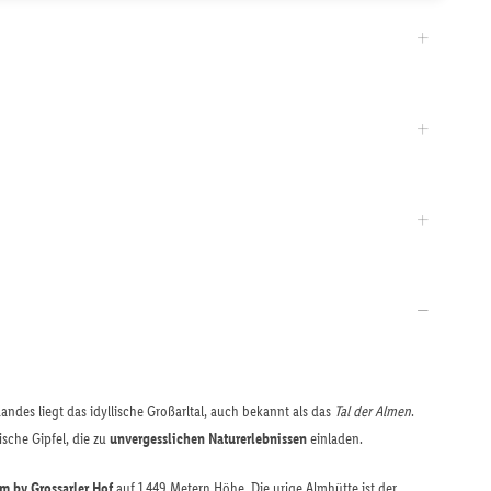
andes liegt das idyllische Großarltal, auch bekannt als das
Tal der Almen
.
ische Gipfel, die zu
unvergesslichen Naturerlebnissen
einladen.
 by Grossarler Hof
auf 1.449 Metern Höhe. Die urige Almhütte ist der