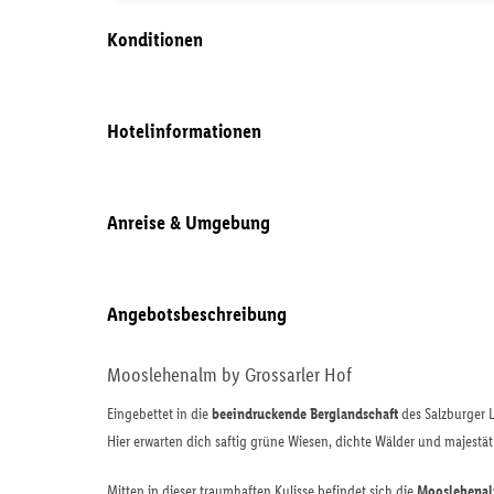
Konditionen
Hotelinformationen
Anreise & Umgebung
Angebotsbeschreibung
Mooslehenalm by Grossarler Hof
Eingebettet in die
beeindruckende Berglandschaft
des Salzburger L
Hier erwarten dich saftig grüne Wiesen, dichte Wälder und majestät
Mitten in dieser traumhaften Kulisse befindet sich die
Mooslehenalm