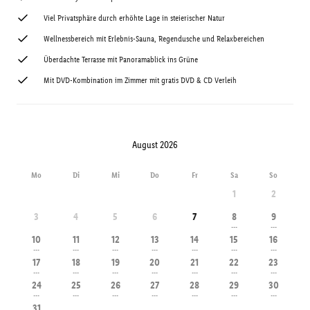
Viel Privatsphäre durch erhöhte Lage in steierischer Natur
Wellnessbereich mit Erlebnis-Sauna, Regendusche und Relaxbereichen
Überdachte Terrasse mit Panoramablick ins Grüne
Mit DVD-Kombination im Zimmer mit gratis DVD & CD Verleih
August 2026
Mo
Di
Mi
Do
Fr
Sa
So
1
2
3
4
5
6
7
8
9
---
---
10
11
12
13
14
15
16
---
---
---
---
---
---
---
17
18
19
20
21
22
23
---
---
---
---
---
---
---
24
25
26
27
28
29
30
---
---
---
---
---
---
---
31