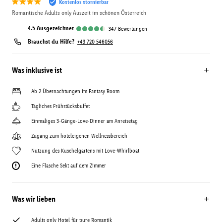
Kostenlos stornierbar
Romantische Adults only Auszeit im schönen Österreich
4.5
ausgezeichnet
347
Bewertungen
Brauchst du Hilfe?
+43 720 546056
Was inklusive ist
Ab 2 Übernachtungen im Fantasy Room
Tägliches Frühstücksbuffet
Einmaliges 3-Gänge-Love-Dinner am Anreisetag
Zugang zum hoteleigenen Wellnessbereich
Nutzung des Kuschelgartens mit Love-Whirlboat
Eine Flasche Sekt auf dem Zimmer
Was wir lieben
Adults only Hotel für pure Romantik